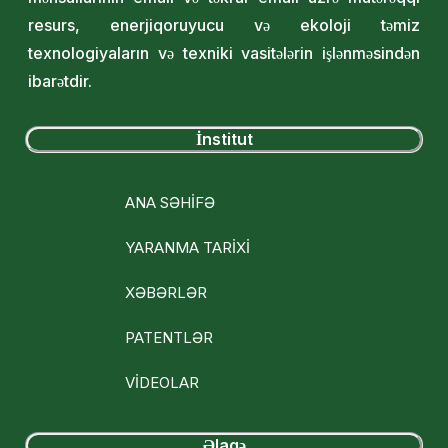
resurs, enerjiqoruyucu və ekoloji təmiz
texnologiyaların və texniki vasitələrin işlənməsindən
ibarətdir.
İnstitut
ANA SƏHİFƏ
YARANMA TARİXİ
XƏBƏRLƏR
PATENTLƏR
VİDEOLAR
Əlaqə