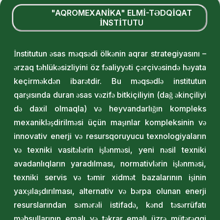
"AQROMEXANİKA" ELMİ-TƏDQİQAT
İNSTİTUTU
İnstitutun əsas məqsədi ölkənin aqrar strategiyasını –
ərzaq təhlükəsizliyini öz fəaliyyəti çərçivəsində həyata
keçirməkdən ibarətdir. Bu məqsədlə institutun
qarşısında duran əsas vəzifə bitkiçiliyin (dağ əkinçiliyi
də daxil olmaqla) və heyvandarlığın kompleks
mexanikləşdirilməsi üçün maşınlar kompleksinin və
innovativ enerji və resursqoruyucu texnologiyaların
və texniki vasitələrin işlənməsi, yeni nəsil texniki
avadanlıqların yaradılması, normativlərin işlənməsi,
texniki servis və təmir xidmət bazalarının işinin
yaxşılaşdırılması, alternativ və bərpa olunan enerji
resurslarından səmərəli istifadə, kənd təsərrüfatı
məhsullarının emalı və təkrar emalı üzrə mütərəqqi