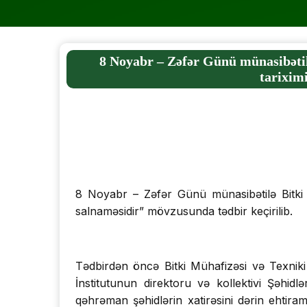
8 Noyabr – Zəfər Günü münasibətil
tarixim
8 Noyabr – Zəfər Günü münasibətilə Bitki M
salnaməsidir” mövzusunda tədbir keçirilib.
Tədbirdən öncə Bitki Mühafizəsi və Texniki 
İnstitutunun direktoru və kollektivi Şəhid
qəhrəman şəhidlərin xatirəsini dərin ehtiram