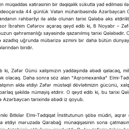
ərin müqəddəs xatirəsinin bir dəqiqəlik sükutla yad edilməsi
ideoçarxda 44 günlük Vətən müharibəsində Azərbaycan Ord
anın rəhbərliyi ilə əldə olunan tarixi Qələbə əks etdirilib.
essor İbrahim Cəfərov açaraq qeyd edib ki, 8 Noyabr – Zə
dumuzun qəhrəmanlığı sayəsində qazanılmış tarixi Qələbədir
və azadlıq uğrunda mübarizə əzmini bir daha bütün dünyaya 
ərindən biridir.
b ki, Zəfər Günü xalqımızın yaddaşında əbədi qalacaq, mil
nək olacaq. Daha sonra söz alan "Aqromexanika" Elmi-Tədq
alqının əldə etdiyi Zəfər müstəqil dövlətimizin gücünü, xal
parlaq şəkildə nümayiş etdirir. O qeyd edib ki, bu tarixi Qəl
ə Azərbaycan tarixində əbədi iz qoyub.
niki Bitkilər Elmi-Tədqiqat İnstitutunun şöbə müdiri, aqr
a etdiyi məruzədə Qarabağ münaqişəsinin sona çatmasının