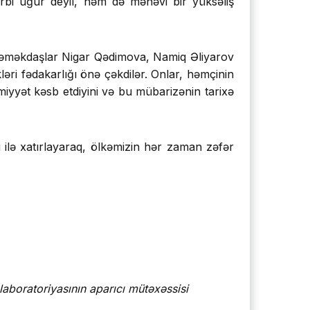
rbi uğur deyil, həm də mənəvi bir yüksəliş
v, əməkdaşlar Nigar Qədimova, Namiq Əliyarov
ləri fədakarlığı önə çəkdilər. Onlar, həmçinin
miyyət kəsb etdiyini və bu mübarizənin tarixə
 ilə xatırlayaraq, ölkəmizin hər zaman zəfər
 laboratoriyasının aparıcı mütəxəssisi