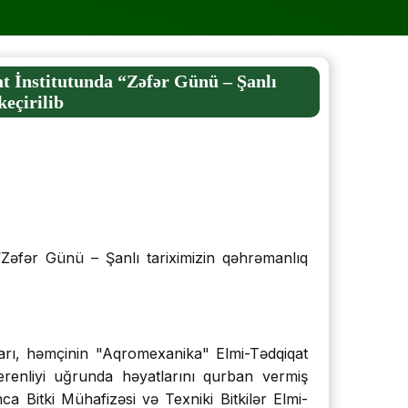
t İnstitutunda “Zəfər Günü – Şanlı
eçirilib
“Zəfər Günü – Şanlı tariximizin qəhrəmanlıq
şları, həmçinin "Aqromexanika" Elmi-Tədqiqat
verenliyi uğrunda həyatlarını qurban vermiş
ca Bitki Mühafizəsi və Texniki Bitkilər Elmi-