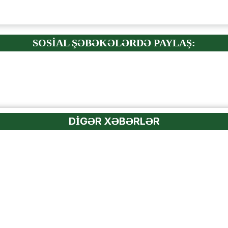
SOSİAL ŞƏBƏKƏLƏRDƏ PAYLAŞ:
DİGƏR XƏBƏRLƏR