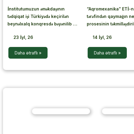
İnstitutumuzun əməkdaşının
“Aqromexanika” ETİ-ni
tədqiqat işi Türkiyədə keçirilən
tərəfindən qaymağın ne
beynəlxalq konqresdə bəyənilib və
prosesinin təkmilləşdir
yüksək reytinqli jurnalda nəşrə
həsr olunmuş yeni elmi 
23
İyl, 26
14
İyl, 26
qəbul olunub
beynəlxalq nəşriyyatda
Daha ətraflı »
Daha ətraflı »