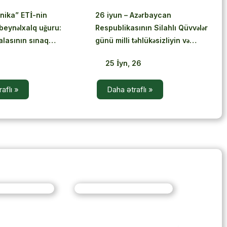
nika” ETİ-nin
26 iyun – Azərbaycan
 beynəlxalq uğuru:
Respublikasının Silahlı Qüvvələr
alasının sınaq
günü milli təhlükəsizliyin və
nüfuzlu jurnalda dərc
iqtisadi dirçəlişin rəmzidir
6
25
İyn, 26
aflı »
Daha ətraflı »