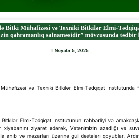
ə Bitki Mühafizəsi və Texniki Bitkilər Elmi-Tədqiqa
izin qəhrəmanlıq salnaməsidir” mövzusunda tədbir k
Noyabr 5, 2025
ühafizəsi və Texniki Bitkilər Elmi-Tədqiqat İnstitutunda 
Bitkilər Elmi-Tədqiqat İnstitutunun rəhbərliyi və əməkda
lər xiyabanını ziyarət edərək, Vətənimizin azadlığı və su
la anıb və məzarları üzərinə gül dəstələri qoyublar. Ardın