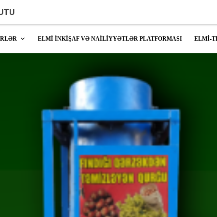
UTU
ŞRLƏR
ELMİ İNKİŞAF VƏ NAİLİYYƏTLƏR PLATFORMASI
ELMİ-T