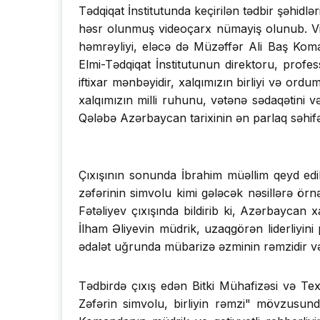
Tədqiqat İnstitutunda keçirilən tədbir şəhidl
həsr olunmuş videoçarx nümayiş olunub. V
həmrəyliyi, eləcə də Müzəffər Ali Baş Komand
Elmi-Tədqiqat İnstitutunun direktoru, prof
iftixar mənbəyidir, xalqımızın birliyi və or
xalqımızın milli ruhunu, vətənə sədaqətini 
Qələbə Azərbaycan tarixinin ən parlaq səhifəl
Çıxışının sonunda İbrahim müəllim qeyd edi
zəfərinin simvolu kimi gələcək nəsillərə ör
Fətəliyev çıxışında bildirib ki, Azərbaycan x
İlham Əliyevin müdrik, uzaqgörən liderliyini 
ədalət uğrunda mübarizə əzminin rəmzidir v
Tədbirdə çıxış edən Bitki Mühafizəsi və Tex
Zəfərin simvolu, birliyin rəmzi" mövzusund