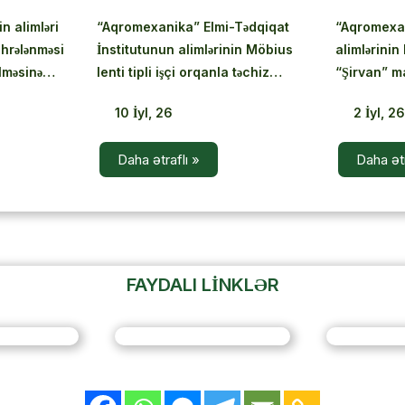
n alimləri
“Aqromexanika” Elmi-Tədqiqat
“Aqromexa
hrələnməsi
İnstitutunun alimlərinin Möbius
alimlərinin
ilməsinə
lenti tipli işçi orqanla təchiz
“Şirvan” m
tədqiqat işi
olunmuş qurğuda qaymağın
nəticələri 
10
İyl, 26
2
İyl, 2
 çap edilib
çalınması prosesinə həsr edilmiş
olunub
yeni elmi məqaləsi nüfuzlu
Daha ətraflı »
Daha ətr
beynəlxalq bazalarda nəşr olunub
FAYDALI LİNKLƏR