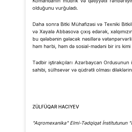
Komandanın müdrik və qətiyyətli rəhbərliy
olduğunu vurğuladı.
Daha sonra Bitki Mühafizəsi və Texniki Bitk
və Xəyalə Abbasova çıxış edərək, xalqımızın q
bu qələbənin gələcək nəsillərə vətənpərvərli
həm hərbi, həm də sosial-mədəni bir irs kimi 
Tədbir iştirakçıları Azərbaycan Ordusunun i
sahibi, sülhsevər və qüdrətli olması diləklərini
ZÜLFÜQAR HACIYEV
"Aqromexanika" Elmi-Tədqiqat İnstitutunun
"