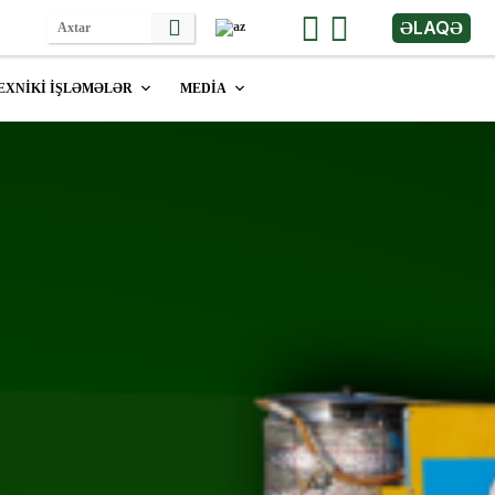
ƏLAQƏ
EXNİKİ İŞLƏMƏLƏR
MEDİA