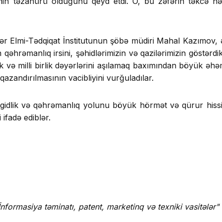
inin təzahürü olduğunu qeyd etdi. O, bu zəfərin təkcə hə
ilər Elmi-Tədqiqat İnstitutunun şöbə müdiri Mahal Kazımo
əhrəmanlıq irsini, şəhidlərimizin və qazilərimizin göstərdik
k və milli birlik dəyərlərini aşılamaq baxımından böyük əhə
qazandırılmasının vacibliyini vurğuladılar.
gidlik və qəhrəmanlıq yolunu böyük hörmət və qürur hissi
 ifadə ediblər.
İnformasiya təminatı, patent, marketinq və texniki vasitələr"