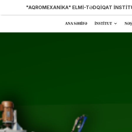
"AQROMEXANİKA" ELMİ-TƏDQİQAT İNSTİT
ANA SƏHİFƏ
İNSTİTUT
NƏ