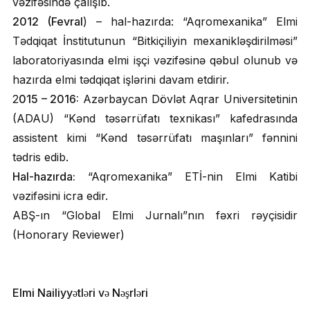
vəzifəsində çalışıb.
2012 (Fevral
) – hal-hazırda: “Aqromexanika” Elmi
Tədqiqat İnstitutunun “Bitkiçiliyin mexanikləşdirilməsi”
laboratoriyasında elmi işçi vəzifəsinə qəbul olunub və
hazırda elmi tədqiqat işlərini davam etdirir.
2
015 – 2016:
Azərbaycan Dövlət Aqrar Universitetinin
(ADAU) “Kənd təsərrüfatı texnikası” kafedrasında
assistent kimi “Kənd təsərrüfatı maşınları” fənnini
tədris edib.
Hal-hazırda:
“Aqromexanika” ETİ-nin Elmi Katibi
vəzifəsini icra edir.
ABŞ-ın “Global Elmi Jurnalı”nın fəxri rəyçisidir
(Honorary Reviewer)
Elmi Nailiyyətləri və Nəşrləri