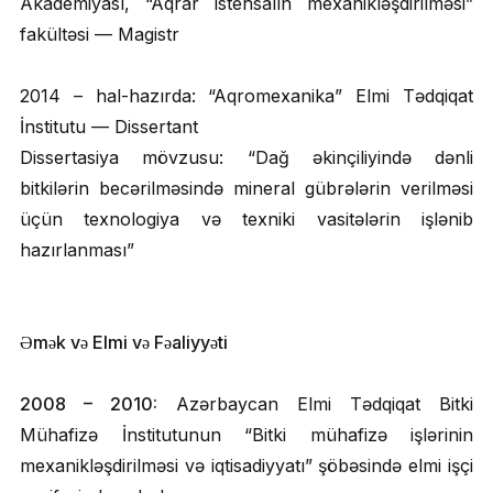
Akademiyası, “Aqrar istehsalın mexanikləşdirilməsi”
fakültəsi — Magistr
2014 – hal-hazırda: “Aqromexanika” Elmi Tədqiqat
İnstitutu — Dissertant
Dissertasiya mövzusu: “Dağ əkinçiliyində dənli
bitkilərin becərilməsində mineral gübrələrin verilməsi
üçün texnologiya və texniki vasitələrin işlənib
hazırlanması”
Əmək və Elmi və Fəaliyyəti
2008 – 2010:
Azərbaycan Elmi Tədqiqat Bitki
Mühafizə İnstitutunun “Bitki mühafizə işlərinin
mexanikləşdirilməsi və iqtisadiyyatı” şöbəsində elmi işçi