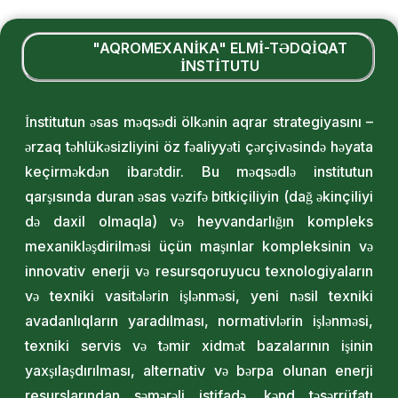
"AQROMEXANİKA" ELMİ-TƏDQİQAT
İNSTİTUTU
İnstitutun əsas məqsədi ölkənin aqrar strategiyasını –
ərzaq təhlükəsizliyini öz fəaliyyəti çərçivəsində həyata
keçirməkdən ibarətdir. Bu məqsədlə institutun
qarşısında duran əsas vəzifə bitkiçiliyin (dağ əkinçiliyi
də daxil olmaqla) və heyvandarlığın kompleks
mexanikləşdirilməsi üçün maşınlar kompleksinin və
innovativ enerji və resursqoruyucu texnologiyaların
və texniki vasitələrin işlənməsi, yeni nəsil texniki
avadanlıqların yaradılması, normativlərin işlənməsi,
texniki servis və təmir xidmət bazalarının işinin
yaxşılaşdırılması, alternativ və bərpa olunan enerji
resurslarından səmərəli istifadə, kənd təsərrüfatı