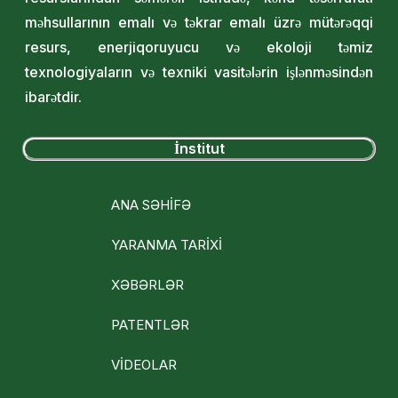
məhsullarının emalı və təkrar emalı üzrə mütərəqqi
resurs, enerjiqoruyucu və ekoloji təmiz
texnologiyaların və texniki vasitələrin işlənməsindən
ibarətdir.
İnstitut
ANA SƏHİFƏ
YARANMA TARİXİ
XƏBƏRLƏR
PATENTLƏR
VİDEOLAR