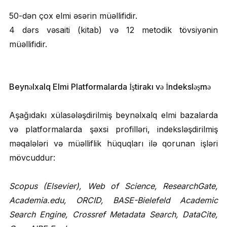
50-dən çox elmi əsərin müəllifidir.
4 dərs vəsaiti (kitab) və 12 metodik tövsiyənin
müəllifidir.
Beynəlxalq Elmi Platformalarda İştirakı və İndeksləşmə
Aşağıdakı xülasələşdirilmiş beynəlxalq elmi bazalarda
və platformalarda şəxsi profilləri, indeksləşdirilmiş
məqalələri və müəlliflik hüquqları ilə qorunan işləri
mövcuddur:
Scopus (Elsevier), Web of Science, ResearchGate,
Academia.edu, ORCID, BASE-Bielefeld Academic
Search Engine, Crossref Metadata Search, DataCite,