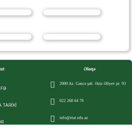
tut
Əlaqə
2000 Az. Gəncə şəh. Əziz Əliyev pr. 93
İFƏ
022 268 64 76
 TARİXİ
info@etai.edu.az
ƏR