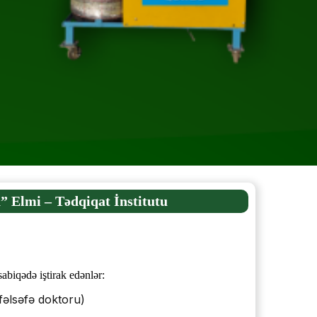
” Elmi – Tədqiqat İnstitutu
biqədə iştirak edənlər:
fəlsəfə doktoru)