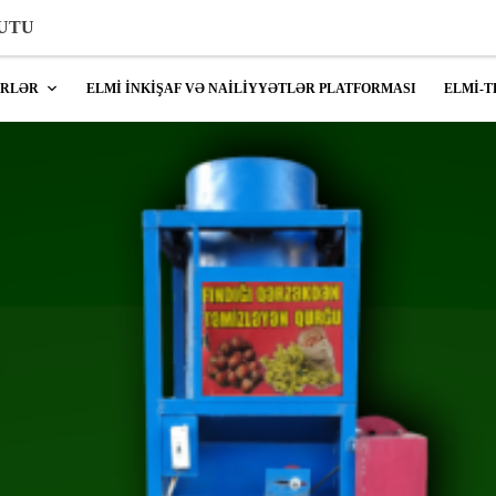
TUTU
ŞRLƏR
ELMİ İNKİŞAF VƏ NAİLİYYƏTLƏR PLATFORMASI
ELMİ-T