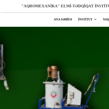
"AQROMEXANİKA" ELMİ-TƏDQİQAT İNSTİ
ANA SƏHİFƏ
İNSTİTUT
NƏ