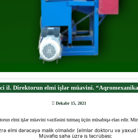
ci il. Direktorun elmi işlər müavini. “Aqromexanika
Dekabr 15, 2021
orun elmi işlər müavini vəzifəsini tutmaq üçün müsabiqə elan edir.
Müsa
rə elmi dərəcəyə malik olmalıdır (elmlər doktoru və yaxud 
Müvafiq sahə üzrə iş təcrübəsi;