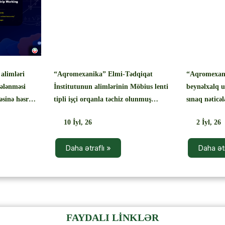
alimləri
“Aqromexanika” Elmi-Tədqiqat
“Aqromexani
ələnməsi
İnstitutunun alimlərinin Möbius lenti
beynəlxalq 
əsinə həsr
tipli işçi orqanla təchiz olunmuş
sınaq nəticə
t işi
qurğuda qaymağın çalınması
olunub
10
İyl, 26
2
İyl, 26
p edilib
prosesinə həsr edilmiş yeni elmi
məqaləsi nüfuzlu beynəlxalq
Daha ətraflı »
Daha ətr
bazalarda nəşr olunub
FAYDALI LİNKLƏR