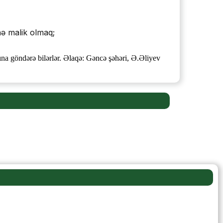
inə malik olmaq;
ına göndərə bilərlər. Əlaqə: Gəncə şəhəri, Ə.Əliyev