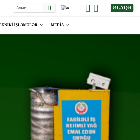
ƏLAQƏ
EXNİKİ İŞLƏMƏLƏR
MEDİA