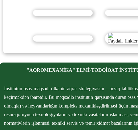
"AQROMEXANİKA" ELMİ-TƏDQİQAT İNSTİT
İnstitutun əsas məqsədi ölkənin aqrar strategiyasını – ərzaq təhlükəs
keçirməkdən ibarətdir. Bu məqsədlə institutun qarşısında duran əsas və
olmaqla) və heyvandarlığın kompleks mexanikləşdirilməsi üçün maşın
resursqoruyucu texnologiyaların və texniki vasitələrin işlənməsi, yeni
normativlərin işlənməsi, texniki servis və təmir xidmət bazalarının işi
olunan enerji resurslarından səmərəli istifadə, kənd təsərrüfatı m