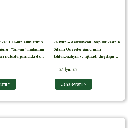
›
ka” ETİ-nin alimlərinin
26 iyun – Azərbaycan Respublikasının
uğuru: “Şirvan” malasının
Silahlı Qüvvələr günü milli
ləri nüfuzlu jurnalda dərc
təhlükəsizliyin və iqtisadi dirçəlişin
rəmzidir
25
İyn, 26
aflı »
Daha ətraflı »