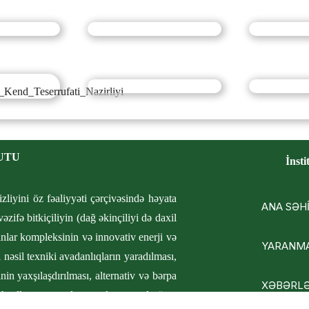
UTU
İnsti
izliyini öz fəaliyyəti çərçivəsində həyata
ANA SƏH
zifə bitkiçiliyin (dağ əkinçiliyi də daxil
lar kompleksinin və innovativ enerji və
YARANMA
 nəsil texniki avadanlıqların yaradılması,
nin yaxşılaşdırılması, alternativ və bərpa
XƏBƏRL
əhsullarının emalı və təkrar emalı üzrə