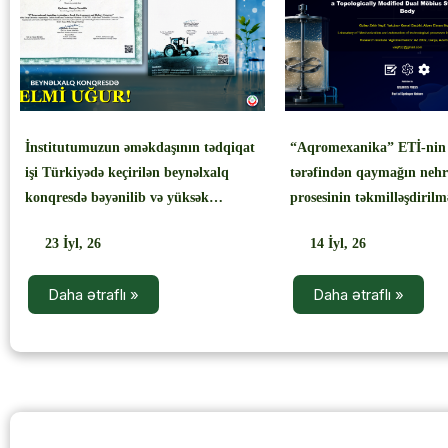
‹
İnstitutumuzun əməkdaşının tədqiqat
“Aqromexanika” ETİ-nin 
işi Türkiyədə keçirilən beynəlxalq
tərəfindən qaymağın nehr
konqresdə bəyənilib və yüksək
prosesinin təkmilləşdirilm
reytinqli jurnalda nəşrə qəbul olunub
olunmuş yeni elmi tədqiqa
23
İyl, 26
14
İyl, 26
beynəlxalq nəşriyyatda ça
Daha ətraflı »
Daha ətraflı »