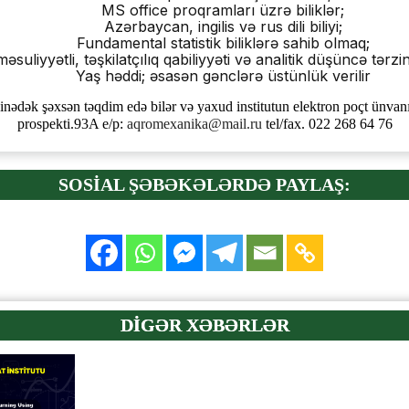
MS office proqramları üzrə biliklər;
Azərbaycan, ingilis və rus dili biliyi;
Fundamental statistik biliklərə sahib olmaq;
məsuliyyətli, təşkilatçılıq qabiliyyəti və analitik düşüncə tərz
Yaş həddi; əsasən gənclərə üstünlük verilir
xinədək şəxsən təqdim edə bilər və yaxud institutun elektron poçt ünvan
prospekti.93A e/p:
aqromexanika@mail.ru
tel/fax. 022 268 64 76
SOSİAL ŞƏBƏKƏLƏRDƏ PAYLAŞ:
DİGƏR XƏBƏRLƏR