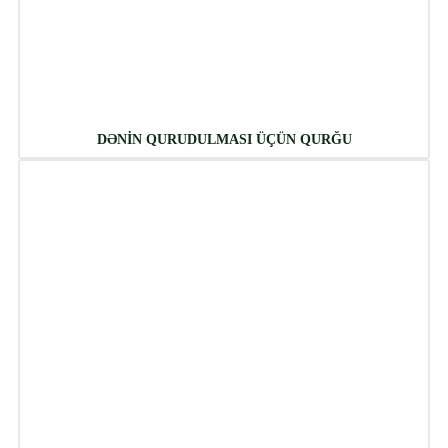
DƏNİN QURUDULMASI ÜÇÜN QURĞU