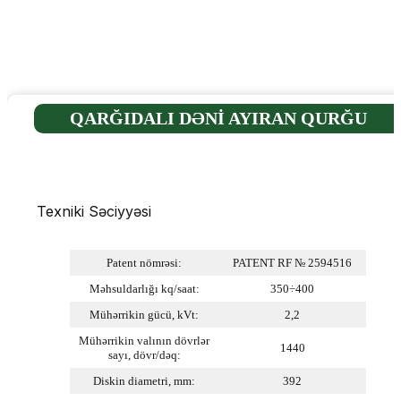
QARĞIDALI DƏNİ AYIRAN QURĞU
Texniki Səciyyəsi
Patent nömrəsi:
PATENT RF № 2594516
Məhsuldarlığı kq/saat:
350
÷
400
Mühərrikin gücü, kVt:
2,2
Mühərrikin valının dövrlər
1440
sayı, dövr/dəq:
Diskin diametri, mm:
392