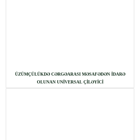
ÜZÜMÇÜLÜKDƏ CƏRGƏARASI MƏSAFƏDƏN İDARƏ
OLUNAN UNİVERSAL ÇİLƏYİCİ