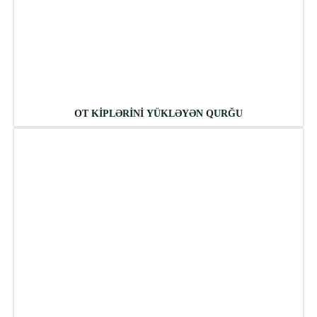
OT KİPLƏRİNİ YÜKLƏYƏN QURĞU