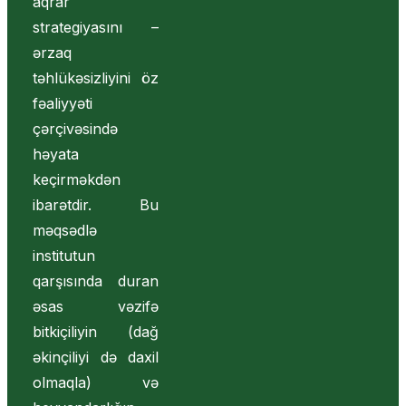
aqrar
strategiyasını –
ərzaq
təhlükəsizliyini öz
fəaliyyəti
çərçivəsində
həyata
keçirməkdən
ibarətdir. Bu
məqsədlə
institutun
qarşısında duran
əsas vəzifə
bitkiçiliyin (dağ
əkinçiliyi də daxil
olmaqla) və