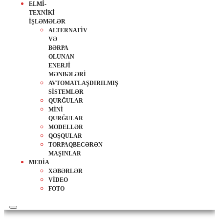
ELMİ-
TEXNİKİ
İŞLƏMƏLƏR
ALTERNATİV
VƏ
BƏRPA
OLUNAN
ENERJİ
MƏNBƏLƏRİ
AVTOMATLAŞDIRILMIŞ
SİSTEMLƏR
QURĞULAR
MİNİ
QURĞULAR
MODELLƏR
QOŞQULAR
TORPAQBECƏRƏN
MAŞINLAR
MEDİA
XƏBƏRLƏR
VİDEO
FOTO