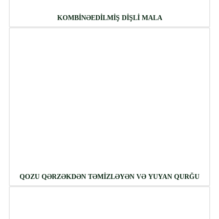
KOMBİNƏEDİLMİŞ DİŞLİ MALA
QOZU QƏRZƏKDƏN TƏMİZLƏYƏN VƏ YUYAN QURĞU