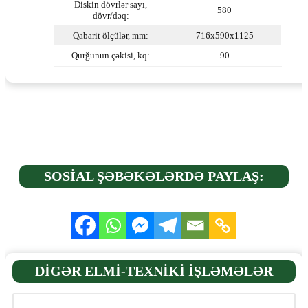
Diskin dövrlər sayı,
580
dövr/dəq:
Qabarit ölçülər, mm:
716x590x1125
Qurğunun çəkisi, kq:
90
SOSİAL ŞƏBƏKƏLƏRDƏ PAYLAŞ:
DİGƏR ELMİ-TEXNİKİ İŞLƏMƏLƏR