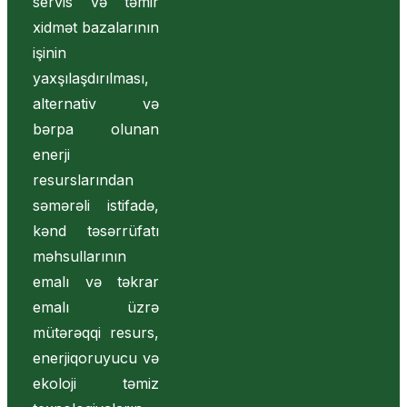
servis və təmir
xidmət bazalarının
işinin
yaxşılaşdırılması,
alternativ və
bərpa olunan
enerji
resurslarından
səmərəli istifadə,
kənd təsərrüfatı
məhsullarının
emalı və təkrar
emalı üzrə
mütərəqqi resurs,
enerjiqoruyucu və
ekoloji təmiz