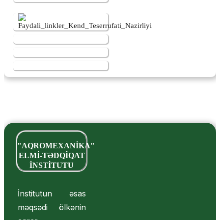
"AQROMEXANİKA"
ELMİ-TƏDQİQAT
İNSTİTUTU
İnstitutun əsas
məqsədi ölkənin