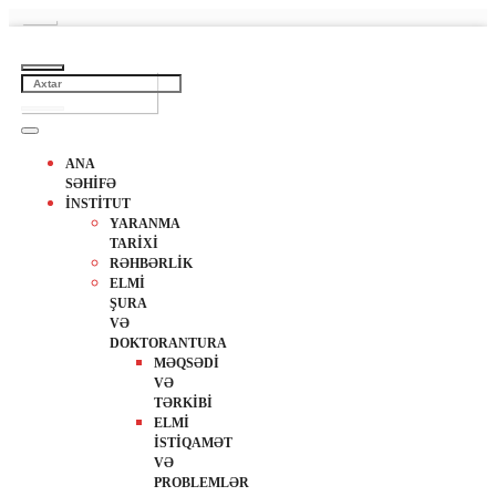
ANA
SƏHİFƏ
İNSTİTUT
YARANMA
TARİXİ
RƏHBƏRLİK
ELMİ
ŞURA
VƏ
DOKTORANTURA
MƏQSƏDİ
VƏ
TƏRKİBİ
ELMİ
İSTİQAMƏT
VƏ
PROBLEMLƏR