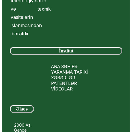
texnologiyaların
və texniki
vasitələrin
işlənməsindən
ibarətdir.
İnstitut
ANA SƏHİFƏ
YARANMA TARİXİ
XƏBƏRLƏR
PATENTLƏR
VİDEOLAR
Əlaqə
2000 Az.
Gəncə