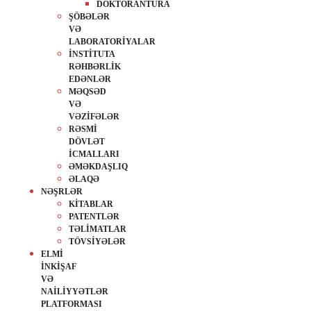
DOKTORANTURA
ŞÖBƏLƏR
VƏ
LABORATORİYALAR
İNSTİTUTA
RƏHBƏRLİK
EDƏNLƏR
MƏQSƏD
VƏ
VƏZİFƏLƏR
RƏSMİ
DÖVLƏT
İCMALLARI
ƏMƏKDAŞLIQ
ƏLAQƏ
NƏŞRLƏR
KİTABLAR
PATENTLƏR
TƏLİMATLAR
TÖVSİYƏLƏR
ELMİ
İNKİŞAF
VƏ
NAİLİYYƏTLƏR
PLATFORMASI