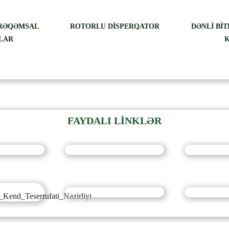
 RƏQƏMSAL
ROTORLU DİSPERQATOR
DƏNLİ Bİ
LAR
FAYDALI LİNKLƏR