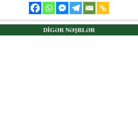
DİGƏR NƏŞRLƏR