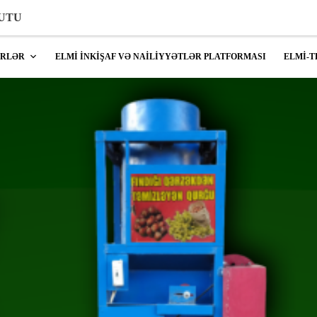
TUTU
ŞRLƏR
ELMİ İNKİŞAF VƏ NAİLİYYƏTLƏR PLATFORMASI
ELMİ-T