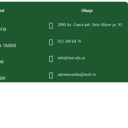
tut
Əlaqə
2000 Az. Gəncə şəh. Əziz Əliyev pr. 93
İFƏ
022 268 64 76
 TARİXİ
info@etai.edu.az
ƏR
aqromexanika@mail.ru
ƏR
R