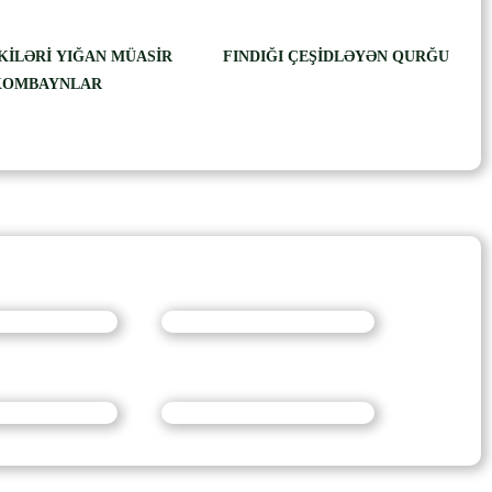
TKİLƏRİ YIĞAN MÜASİR
FINDIĞI ÇEŞİDLƏYƏN QURĞU
KOMBAYNLAR