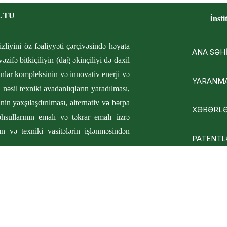
UTU
İnsti
izliyini öz fəaliyyəti çərçivəsində həyata
ANA SƏH
zifə bitkiçiliyin (dağ əkinçiliyi də daxil
lar kompleksinin və innovativ enerji və
YARANMA
 nəsil texniki avadanlıqların yaradılması,
nin yaxşılaşdırılması, alternativ və bərpa
XƏBƏRL
əhsullarının emalı və təkrar emalı üzrə
ın və texniki vasitələrin işlənməsindən
PATENTL
VİDEOLA