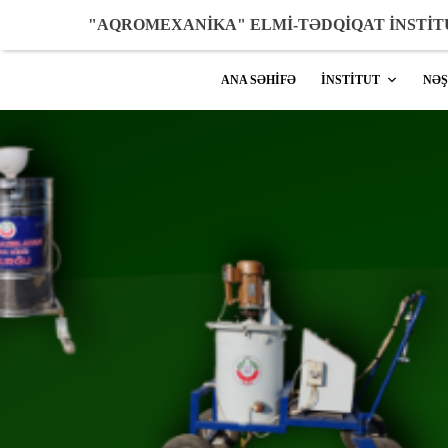
"AQROMEXANİKA" ELMİ-TƏDQİQAT İNSTİ
ANA SƏHİFƏ
İNSTİTUT
NƏ