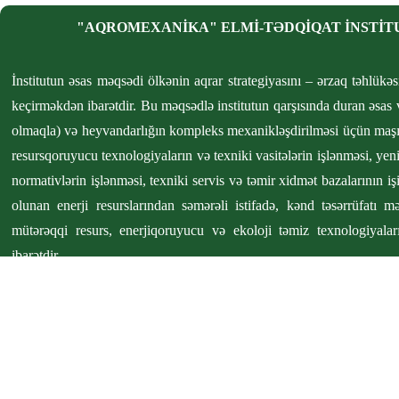
"AQROMEXANİKA" ELMİ-TƏDQİQAT İNSTİT
İnstitutun əsas məqsədi ölkənin aqrar strategiyasını – ərzaq təhlükəs
keçirməkdən ibarətdir. Bu məqsədlə institutun qarşısında duran əsas və
olmaqla) və heyvandarlığın kompleks mexanikləşdirilməsi üçün maşın
resursqoruyucu texnologiyaların və texniki vasitələrin işlənməsi, yeni
normativlərin işlənməsi, texniki servis və təmir xidmət bazalarının işi
olunan enerji resurslarından səmərəli istifadə, kənd təsərrüfatı m
mütərəqqi resurs, enerjiqoruyucu və ekoloji təmiz texnologiyalar
ibarətdir.