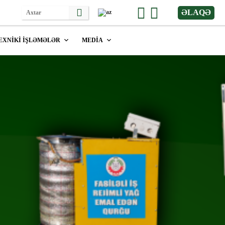
ƏLAQƏ
EXNİKİ İŞLƏMƏLƏR
MEDİA