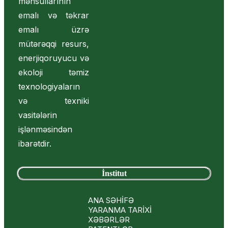
məhsullarının
emalı və təkrar
emalı üzrə
mütərəqqi resurs,
enerjiqoruyucu və
ekoloji təmiz
texnologiyaların
və texniki
vasitələrin
işlənməsindən
ibarətdir.
İnstitut
ANA SƏHİFƏ
YARANMA TARİXİ
XƏBƏRLƏR