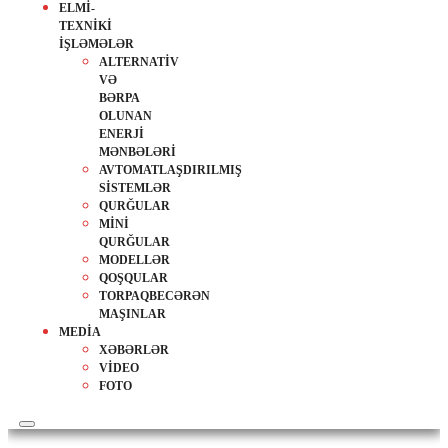
ELMİ-
TEXNİKİ
İŞLƏMƏLƏR
ALTERNATİV
VƏ
BƏRPA
OLUNAN
ENERJİ
MƏNBƏLƏRİ
AVTOMATLAŞDIRILMIŞ
SİSTEMLƏR
QURĞULAR
MİNİ
QURĞULAR
MODELLƏR
QOŞQULAR
TORPAQBECƏRƏN
MAŞINLAR
MEDİA
XƏBƏRLƏR
VİDEO
FOTO