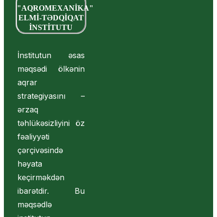
"AQROMEXANİKA"
ELMİ-TƏDQİQAT
İNSTİTUTU
İnstitutun əsas
məqsədi ölkənin
aqrar
strategiyasını –
ərzaq
təhlükəsizliyini öz
fəaliyyəti
çərçivəsində
həyata
keçirməkdən
ibarətdir. Bu
məqsədlə