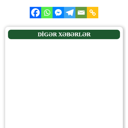
DİGƏR XƏBƏRLƏR