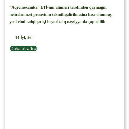
“Aqromexanika” ETİ-nin alimləri tərəfindən qaymağın
nehrələnməsi prosesinin təkmilləşdirilməsinə həsr olunmuş
yeni elmi tədqiqat işi beynəlxalq nəşriyyatda çap edilib
14
İyl, 26
|
Daha ətraflı »