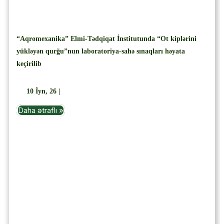
“Aqromexanika” Elmi-Tədqiqat İnstitutunda “Ot kiplərini
yükləyən qurğu”nun laboratoriya-sahə sınaqları həyata
keçirilib
10
İyn, 26
|
Daha ətraflı »