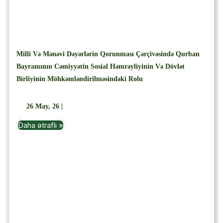
Milli Və Mənəvi Dəyərlərin Qorunması Çərçivəsində Qurban
Bayramının Cəmiyyətin Sosial Həmrəyliyinin Və Dövlət
Birliyinin Möhkəmləndirilməsindəki Rolu
26
May, 26
|
Daha ətraflı »