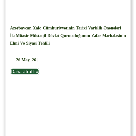
Azərbaycan Xalq Cümhuriyyətinin Tarixi Varislik Ənənələri
İlə Müasir Müstəqil Dövlət Quruculuğunun Zəfər Mərhələsinin
Elmi Və Siyasi Təhlili
26
May, 26
|
Daha ətraflı »