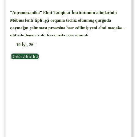
“Aqromexanika” Elmi-Tədqiqat İnstitutunun alimlərinin
Möbius lenti tipli işçi orqanla təchiz olunmuş qurğuda
qaymağın çalınması prosesinə həsr edilmiş yeni elmi məqaləsi
nüfuzlu beynəlxalq bazalarda nəşr olunub
10
İyl, 26
|
Daha ətraflı »