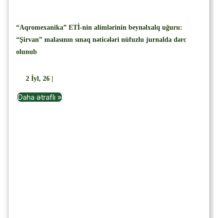
“Aqromexanika” ETİ-nin alimlərinin beynəlxalq uğuru:
“Şirvan” malasının sınaq nəticələri nüfuzlu jurnalda dərc
olunub
2
İyl, 26
|
Daha ətraflı »