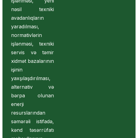
işlənməsi, yeni
nəsil texniki
avadanlıqların
yaradılması,
normativlərin
işlənməsi, texniki
servis və təmir
xidmət bazalarının
işinin
yaxşılaşdırılması,
alternativ və
bərpa olunan
enerji
resurslarından
səmərəli istifadə,
kənd təsərrüfatı