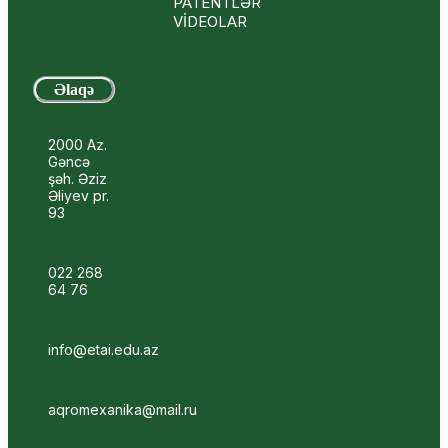
PATENTLƏR
VİDEOLAR
Əlaqə
2000 Az.
Gəncə
şəh. Əziz
Əliyev pr.
93
022 268
64 76
info@etai.edu.az
aqromexanika@mail.ru