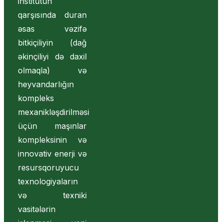
institutun
qarşısında duran
əsas vəzifə
bitkiçiliyin (dağ
əkinçiliyi də daxil
olmaqla) və
heyvandarlığın
kompleks
mexanikləşdirilməsi
üçün maşınlar
kompleksinin və
innovativ enerji və
resursqoruyucu
texnologiyaların
və texniki
vasitələrin