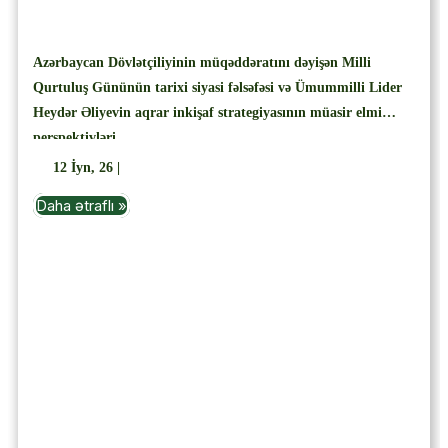
Azərbaycan Dövlətçiliyinin müqəddəratını dəyişən Milli
Qurtuluş Gününün tarixi siyasi fəlsəfəsi və Ümummilli Lider
Heydər Əliyevin aqrar inkişaf strategiyasının müasir elmi
perspektivləri
12
İyn, 26
|
Daha ətraflı »