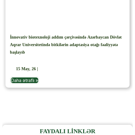
İnnovativ biotexnoloji addım çərçivəsində Azərbaycan Dövlət
Aqrar Universitetində bitkilərin adaptasiya otağı fəaliyyətə
başlayıb
15
May, 26
|
Daha ətraflı »
FAYDALI LİNKLƏR