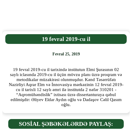
19 fevral 2019-cu il
Fevral 25, 2019
19 fevral 2019-cu il tarixində institutun Elmi Şurasının 02
saylı iclasında 2019-cu il üçün mövzu planı üzrə proqram və
metodikalar müzakirəsi olunmuşdur. Kənd Təsərrüfatı
Nazirliyi Aqrar Elm və İnnovasiya mərkəzinin 12 fevral 2019-
cu il tarixli 12 saylı əmri ilə institutda 2 nəfər 310201 -
“Aqromühəndislik” ixtisası üzrə dissertanturaya qəbul
edilmişdir: Əliyev Eldar Aydın oğlu və Dadaşov Cəlil Qasım
oğlu.
SOSİAL ŞƏBƏKƏLƏRDƏ PAYLAŞ: