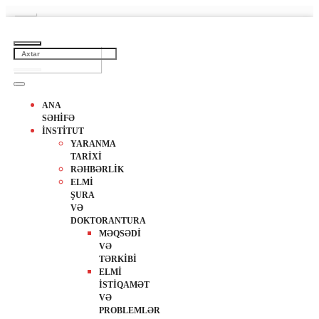
ANA
SƏHİFƏ
İNSTİTUT
YARANMA
TARİXİ
RƏHBƏRLİK
ELMİ
ŞURA
VƏ
DOKTORANTURA
MƏQSƏDİ
VƏ
TƏRKİBİ
ELMİ
İSTİQAMƏT
VƏ
PROBLEMLƏR