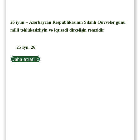
26 iyun – Azərbaycan Respublikasının Silahlı Qüvvələr günü
milli təhlükəsizliyin və iqtisadi dirçəlişin rəmzidir
25
İyn, 26
|
Daha ətraflı »