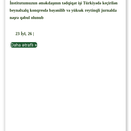
İnstitutumuzun əməkdaşının tədqiqat işi Türkiyədə keçirilən
beynəlxalq konqresdə bəyənilib və yüksək reytinqli jurnalda
nəşrə qəbul olunub
23
İyl, 26
|
Daha ətraflı »