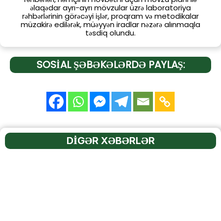
əlaqədar ayrı-ayrı mövzular üzrə laboratoriya
rəhbərlərinin görəcəyi işlər, proqram və metodikalar
müzakirə edilərək, müəyyən iradlar nəzərə alınmaqla
təsdiq olundu.
SOSİAL ŞƏBƏKƏLƏRDƏ PAYLAŞ:
DİGƏR XƏBƏRLƏR