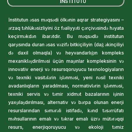
İNSTİTUTU
İnstitutun əsas məqsədi ölkənin aqrar strategiyasını –
ərzaq təhlükəsizliyini öz fəaliyyəti çərçivəsində həyata
keçirməkdən ibarətdir. Bu məqsədlə institutun
qarşısında duran əsas vəzifə bitkiçiliyin (dağ əkinçiliyi
də daxil olmaqla) və heyvandarlığın kompleks
mexanikləşdirilməsi üçün maşınlar kompleksinin və
innovativ enerji və resursqoruyucu texnologiyaların
və texniki vasitələrin işlənməsi, yeni nəsil texniki
avadanlıqların yaradılması, normativlərin işlənməsi,
texniki servis və təmir xidmət bazalarının işinin
yaxşılaşdırılması, alternativ və bərpa olunan enerji
resurslarından səmərəli istifadə, kənd təsərrüfatı
məhsullarının emalı və təkrar emalı üzrə mütərəqqi
resurs, enerjiqoruyucu və ekoloji təmiz