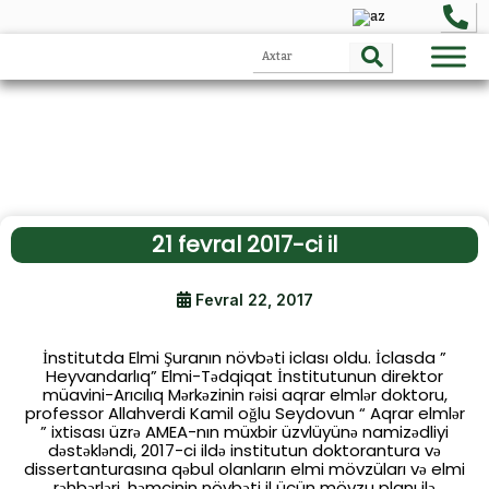
21 fevral 2017-ci il
Fevral 22, 2017
İnstitutda Elmi Şuranın növbəti iclası oldu. İclasda ”
Heyvandarlıq” Elmi-Tədqiqat İnstitutunun direktor
müavini-Arıcılıq Mərkəzinin rəisi aqrar elmlər doktoru,
professor Allahverdi Kamil oğlu Seydovun “ Aqrar elmlər
” ixtisası üzrə AMEA-nın müxbir üzvlüyünə namizədliyi
dəstəkləndi, 2017-ci ildə institutun doktorantura və
dissertanturasına qəbul olanların elmi mövzüları və elmi
rəhbərləri, həmçinin növbəti il üçün mövzu planı ilə