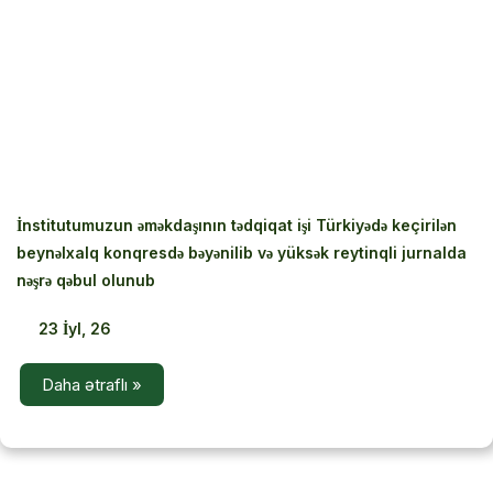
‹
›
İnstitutumuzun əməkdaşının tədqiqat işi Türkiyədə keçirilən
beynəlxalq konqresdə bəyənilib və yüksək reytinqli jurnalda
nəşrə qəbul olunub
23
İyl, 26
Daha ətraflı »