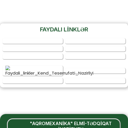
FAYDALI LİNKLƏR
"AQROMEXANİKA" ELMİ-TƏDQİQAT