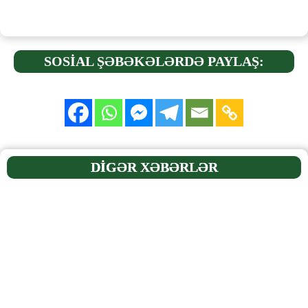
SOSİAL ŞƏBƏKƏLƏRDƏ PAYLAŞ:
DİGƏR XƏBƏRLƏR