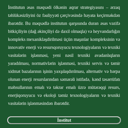
İnstitutun əsas məqsədi ölkənin aqrar strategiyasını – ərzaq
təhlükəsizliyini öz fəaliyyəti çərçivəsində həyata keçirməkdən
ibarətdir. Bu məqsədlə institutun qarşısında duran əsas vəzifə
bitkiçiliyin (dağ əkinçiliyi də daxil olmaqla) və heyvandarlığın
kompleks mexanikləşdirilməsi üçün maşınlar kompleksinin və
innovativ enerji və resursqoruyucu texnologiyaların və texniki
vasitələrin işlənməsi, yeni nəsil texniki avadanlıqların
yaradılması, normativlərin işlənməsi, texniki servis və təmir
xidmət bazalarının işinin yaxşılaşdırılması, alternativ və bərpa
olunan enerji resurslarından səmərəli istifadə, kənd təsərrüfatı
məhsullarının emalı və təkrar emalı üzrə mütərəqqi resurs,
enerjiqoruyucu və ekoloji təmiz texnologiyaların və texniki
vasitələrin işlənməsindən ibarətdir.
İnstitut