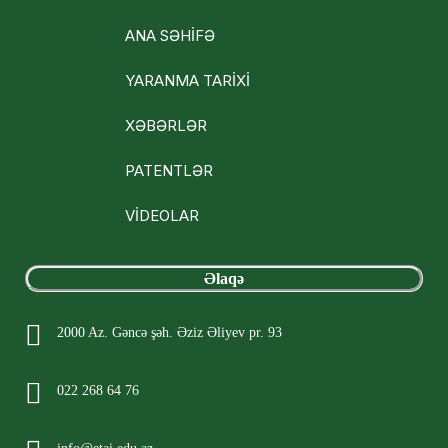
ANA SƏHİFƏ
YARANMA TARİXİ
XƏBƏRLƏR
PATENTLƏR
VİDEOLAR
Əlaqə
2000 Az. Gəncə şəh. Əziz Əliyev pr. 93
022 268 64 76