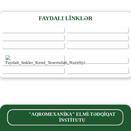
FAYDALI LİNKLƏR
"AQROMEXANİKA" ELMİ-TƏDQİQAT
İNSTİTUTU