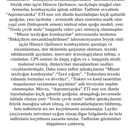
böyük elmi işçisi Hüseyn Qurbanov, taxılçılıqla məşğul olan
fermerlər, kombaynçılar iştirak ediblər. Tədbirin əvvəlində
“Aqromexanika” ETİ-nun son illərdə hazırladıqları kiçik qabaritli
qurğular, yeni layihələr - avtomatik idarə sisteminə malik olan
yaşıl yem (hidroponik sistem) istehsal edən qurğu modeli, yeni
“Troslu çevik mala” haqqında video çarx nümayiş olunmuşdur.
“Müasir taxılyığan kombaynlar” mövzusunda institutun
“Bitkiçiliyin mexanikləşdirilməsi” laboratoriyasının böyük elml
işçisi Hüseyn Qurbanov kombaynların quruluşu və
nizamlanması, dən itkilərinin qarşısının alınması, texniki
təhlükəsizlik qaydaları, innovativ texnologiyaların tətbiqi, o
cümlədən, GPS sistemi ilə dəqiq yığım və s. haqqında ətraflı
məlumat vermiş, dinləyiciləri maraqlandıran sualları
cavablandırmişdır. Daha sonra tədbir iştirakçılarına “Müasir
taxılyığan kombaynlar”,“Taxıl yığimı”, “Traktorlara texniki
xidmətin formaları və dövriliyi”, “Traktor və kənd təsərrüfatı
maşınlarının saxlanması qaydaları” adlı tövsiyələr təqdim
olunmuşdur. Mövzu, “Aqromexanika” ETİ-nun son illərdə
hazırladıqları kiçik qabaritli qurğular, əkinqabağı becərmədə
istifadə olunan yeni “Troslu çevik mala” tədbir iştirakçılarınn
böyük marağına səbəb olmuş, öz minnətdarlıqlarını bildirmiş,
belə tədbirlərin tez-tez keçirilməsini arzulamışlar. Layihə
çərçivəsində mövsümə uyğun olaraq digər bölgələrdə də belə
tədbirlərin keçirilməsi nəzərdə tutulur. Tədbirdən görüntüləri
diqqətinizə çatdırırıq.