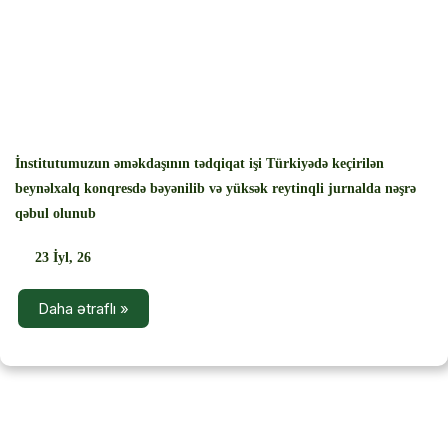
‹
›
İnstitutumuzun əməkdaşının tədqiqat işi Türkiyədə keçirilən
beynəlxalq konqresdə bəyənilib və yüksək reytinqli jurnalda nəşrə
qəbul olunub
23
İyl, 26
Daha ətraflı »