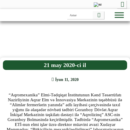
21 may 2020-ci il
İyun 11, 2020
“Aqromexanika” Elmi-Tədqiqat İnstitutunun Kənd Təsərrüfatı
Nazirliyinin Aqrar Elm və İnnovasiya Mərkəzinin təşəbbüsü ilə
“Alimlər fermerlərin yanında” adlı layihəsi çərçivəsində taxıl
yığımı ilə əlaqədər növbəti tədbiri Goranboy Dövlət Aqrar
İnkişaf Mərkəzinin təşkilatı dəstəyi ilə “Aqrolizinq” ASC-nin
Goranboy Bolməsində keçirilmişdir. Tədbirdə “Aqromexanika”
ETİ-nun elmi işlər üzrə direktor müavini əvəzi Xudayar
Məmmədov, “Bitkiçiliyin mexanikləşdirilməsi” laboratoriyasının