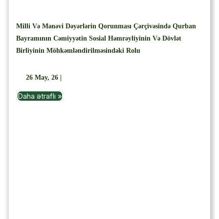
Milli Və Mənəvi Dəyərlərin Qorunması Çərçivəsində Qurban
Bayramının Cəmiyyətin Sosial Həmrəyliyinin Və Dövlət
Birliyinin Möhkəmləndirilməsindəki Rolu
26
May, 26
|
Daha ətraflı »