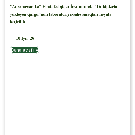
“Aqromexanika” Elmi-Tədqiqat İnstitutunda “Ot kiplərini
yükləyən qurğu”nun laboratoriya-sahə sınaqları həyata
keçirilib
10
İyn, 26
|
Daha ətraflı »