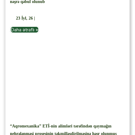
nəşrə qəbul olunub
23
İyl, 26
|
Daha ətraflı »
“Aqromexanika” ETİ-nin alimləri tərəfindən qaymağın
nehrələnməsi prosesinin təkmilləşdirilməsinə həsr olunmuş