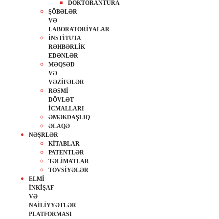
DOKTORANTURA
ŞÖBƏLƏR
VƏ
LABORATORİYALAR
İNSTİTUTA
RƏHBƏRLİK
EDƏNLƏR
MƏQSƏD
VƏ
VƏZİFƏLƏR
RƏSMİ
DÖVLƏT
İCMALLARI
ƏMƏKDAŞLIQ
ƏLAQƏ
NƏŞRLƏR
KİTABLAR
PATENTLƏR
TƏLİMATLAR
TÖVSİYƏLƏR
ELMİ
İNKİŞAF
VƏ
NAİLİYYƏTLƏR
PLATFORMASI