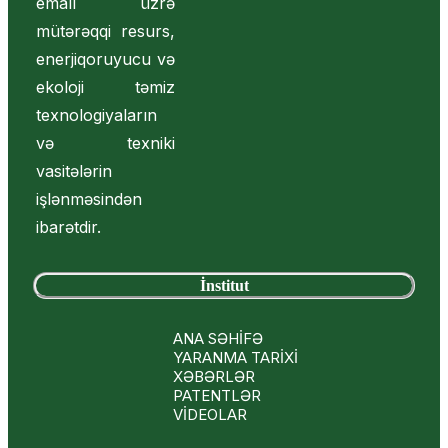
emalı üzrə
mütərəqqi resurs,
enerjiqoruyucu və
ekoloji təmiz
texnologiyaların
və texniki
vasitələrin
işlənməsindən
ibarətdir.
İnstitut
ANA SƏHİFƏ
YARANMA TARİXİ
XƏBƏRLƏR
PATENTLƏR
VİDEOLAR