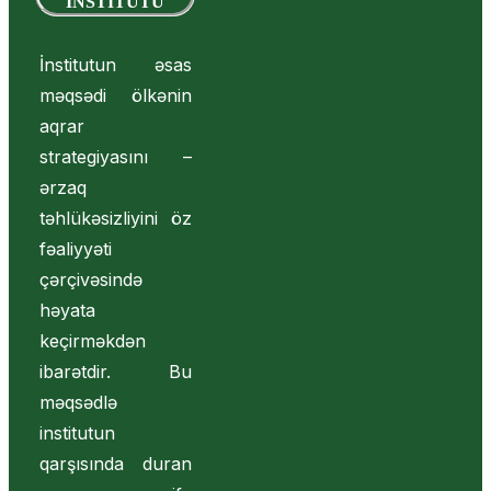
İNSTİTUTU
İnstitutun əsas
məqsədi ölkənin
aqrar
strategiyasını –
ərzaq
təhlükəsizliyini öz
fəaliyyəti
çərçivəsində
həyata
keçirməkdən
ibarətdir. Bu
məqsədlə
institutun
qarşısında duran