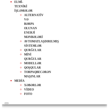
ELMİ-
TEXNİKİ
İŞLƏMƏLƏR
ALTERNATİV
VƏ
BƏRPA
OLUNAN
ENERJİ
MƏNBƏLƏRİ
AVTOMATLAŞDIRILMIŞ
SİSTEMLƏR
QURĞULAR
MİNİ
QURĞULAR
MODELLƏR
QOŞQULAR
TORPAQBECƏRƏN
MAŞINLAR
MEDİA
XƏBƏRLƏR
VİDEO
FOTO