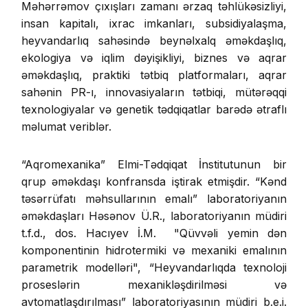
Məhərrəmov çıxışları zamanı ərzaq təhlükəsizliyi,
insan kapitalı, ixrac imkanları, subsidiyalaşma,
heyvandarlıq sahəsində beynəlxalq əməkdaşlıq,
ekologiya və iqlim dəyişikliyi, biznes və aqrar
əməkdaşlıq, praktiki tətbiq platformaları, aqrar
sahənin PR-ı, innovasiyaların tətbiqi, mütərəqqi
texnologiyalar və genetik tədqiqatlar barədə ətraflı
məlumat veriblər.
“Aqromexanika” Elmi-Tədqiqat İnstitutunun bir
qrup əməkdaşı konfransda iştirak etmişdir. “Kənd
təsərrüfatı məhsullarının emalı” laboratoriyanın
əməkdaşları Həsənov Ü.R., laboratoriyanın müdiri
t.f.d., dos. Hacıyev İ.M. "Qüvvəli yemin dən
komponentinin hidrotermiki və mexaniki emalının
parametrik modelləri", “Heyvandarlıqda texnoloji
proseslərin mexanikləşdirilməsi və
avtomatlaşdırılması” laboratoriyasının müdiri b.e.i.