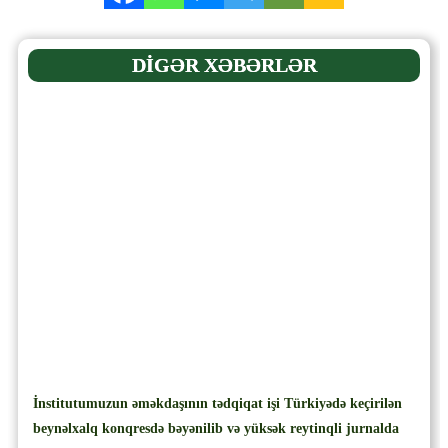
DİGƏR XƏBƏRLƏR
İnstitutumuzun əməkdaşının tədqiqat işi Türkiyədə keçirilən
beynəlxalq konqresdə bəyənilib və yüksək reytinqli jurnalda