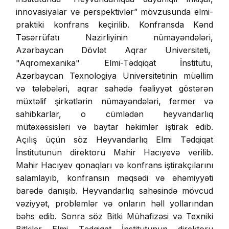
innovasiyalar və perspektivlər” mövzusunda elmi-
praktiki konfrans keçirilib. Konfransda Kənd
Təsərrüfatı Nazirliyinin nümayəndələri,
Azərbaycan Dövlət Aqrar Universiteti,
"Aqromexanika" Elmi-Tədqiqat İnstitutu,
Azərbaycan Texnologiya Universitetinin müəllim
və tələbələri, aqrar sahədə fəaliyyət göstərən
müxtəlif şirkətlərin nümayəndələri, fermer və
sahibkarlar, o cümlədən heyvandarlıq
mütəxəssisləri və baytar həkimlər iştirak edib.
Açılış üçün söz Heyvandarlıq Elmi Tədqiqat
İnstitutunun direktoru Mahir Hacıyevə verilib.
Mahir Hacıyev qonaqları və konfrans iştirakçılarını
salamlayıb, konfransın məqsədi və əhəmiyyəti
barədə danışıb. Heyvandarlıq sahəsində mövcud
vəziyyət, problemlər və onların həll yollarından
bəhs edib. Sonra söz Bitki Mühafizəsi və Texniki