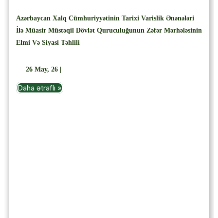
Azərbaycan Xalq Cümhuriyyətinin Tarixi Varislik Ənənələri
İlə Müasir Müstəqil Dövlət Quruculuğunun Zəfər Mərhələsinin
Elmi Və Siyasi Təhlili
26
May, 26
|
Daha ətraflı »