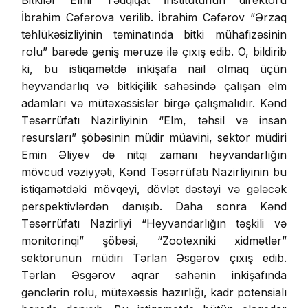
Bitkilər Elmi Tədqiqat İnstitutunun direktoru
İbrahim Cəfərova verilib. İbrahim Cəfərov “Ərzaq
təhlükəsizliyinin təminatında bitki mühafizəsinin
rolu” barədə geniş məruzə ilə çıxış edib. O, bildirib
ki, bu istiqamətdə inkişafa nail olmaq üçün
heyvandarlıq və bitkiçilik sahəsində çalışan elm
adamları və mütəxəssislər birgə çalışmalıdır. Kənd
Təsərrüfatı Nazirliyinin “Elm, təhsil və insan
resursları” şöbəsinin müdir müavini, sektor müdiri
Emin Əliyev də nitqi zamanı heyvandarlığın
mövcud vəziyyəti, Kənd Təsərrüfatı Nazirliyinin bu
istiqamətdəki mövqeyi, dövlət dəstəyi və gələcək
perspektivlərdən danışıb. Daha sonra Kənd
Təsərrüfatı Nazirliyi “Heyvandarlığın təşkili və
monitorinqi” şöbəsi, “Zootexniki xidmətlər”
sektorunun müdiri Tərlan Əsgərov çıxış edib.
Tərlan Əsgərov aqrar sahənin inkişafında
gənclərin rolu, mütəxəssis hazırlığı, kadr potensialı