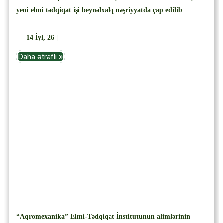
yeni elmi tədqiqat işi beynəlxalq nəşriyyatda çap edilib
14
İyl, 26
|
Daha ətraflı »
“Aqromexanika” Elmi-Tədqiqat İnstitutunun alimlərinin