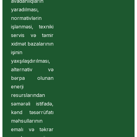
avadanlıqların
yaradılması,
normativlərin
işlənməsi, texniki
servis və təmir
xidmət bazalarının
işinin
yaxşılaşdırılması,
alternativ və
bərpa olunan
enerji
resurslarından
səmərəli istifadə,
kənd təsərrüfatı
məhsullarının
emalı və təkrar