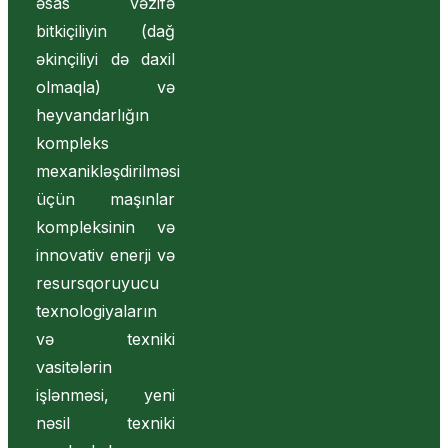
əsas vəzifə
bitkiçiliyin (dağ
əkinçiliyi də daxil
olmaqla) və
heyvandarlığın
kompleks
mexanikləşdirilməsi
üçün maşınlar
kompleksinin və
innovativ enerji və
resursqoruyucu
texnologiyaların
və texniki
vasitələrin
işlənməsi, yeni
nəsil texniki