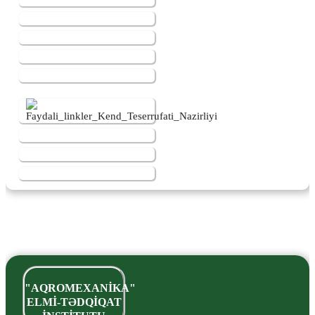
"AQROMEXANİKA"
ELMİ-TƏDQİQAT