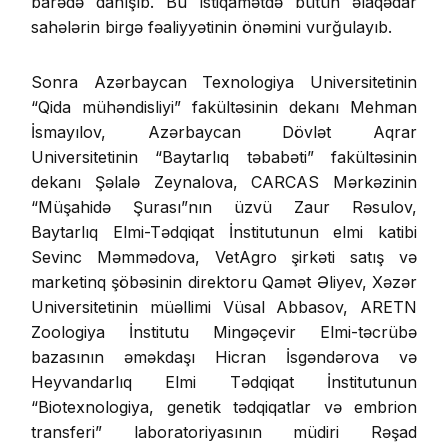
barədə danışıb. Bu istiqamətdə bütün əlaqədar
sahələrin birgə fəaliyyətinin önəmini vurğulayıb.
Sonra Azərbaycan Texnologiya Universitetinin
“Qida mühəndisliyi” fakültəsinin dekanı Mehman
İsmayılov, Azərbaycan Dövlət Aqrar
Universitetinin “Baytarlıq təbabəti” fakültəsinin
dekanı Şəlalə Zeynalova, CARCAS Mərkəzinin
“Müşahidə Şurası”nın üzvü Zaur Rəsulov,
Baytarlıq Elmi-Tədqiqat İnstitutunun elmi katibi
Sevinc Məmmədova, VetAgro şirkəti satış və
marketinq şöbəsinin direktoru Qamət Əliyev, Xəzər
Universitetinin müəllimi Vüsal Abbasov, ARETN
Zoologiya İnstitutu Mingəçevir Elmi-təcrübə
bazasının əməkdaşı Hicran İsgəndərova və
Heyvandarlıq Elmi Tədqiqat İnstitutunun
“Biotexnologiya, genetik tədqiqatlar və embrion
transferi” laboratoriyasının müdiri Rəşad