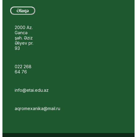
Əlaqə
2000 Az.
Gəncə
şəh. Əziz
Əliyev pr.
93
022 268
64 76
info@etai.edu.az
aqromexanika@mail.ru