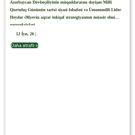
Azərbaycan Dövlətçiliyinin müqəddəratını dəyişən Milli
Qurtuluş Gününün tarixi siyasi fəlsəfəsi və Ümummilli Lider
Heydər Əliyevin aqrar inkişaf strategiyasının müasir elmi
perspektivləri
12
İyn, 26
|
Daha ətraflı »