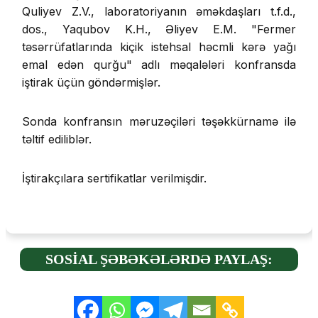
Quliyev Z.V., laboratoriyanın əməkdaşları t.f.d.,
dos., Yaqubov K.H., Əliyev E.M. "Fermer
təsərrüfatlarında kiçik istehsal həcmli kərə yağı
emal edən qurğu" adlı məqalələri konfransda
iştirak üçün göndərmişlər.
Sonda konfransın məruzəçiləri təşəkkürnamə ilə
təltif ediliblər.
İştirakçılara sertifikatlar verilmişdir.
SOSİAL ŞƏBƏKƏLƏRDƏ PAYLAŞ: