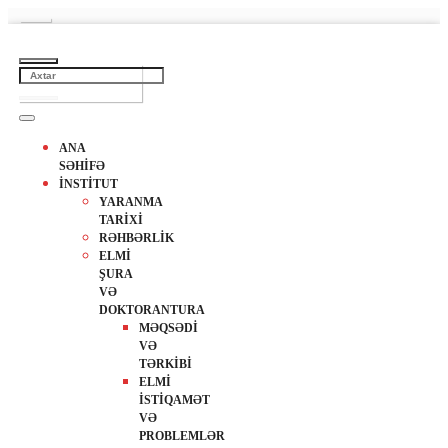
ANA
SƏHİFƏ
İNSTİTUT
YARANMA
TARİXİ
RƏHBƏRLİK
ELMİ
ŞURA
VƏ
DOKTORANTURA
MƏQSƏDİ
VƏ
TƏRKİBİ
ELMİ
İSTİQAMƏT
VƏ
PROBLEMLƏR