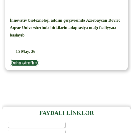
İnnovativ biotexnoloji addım çərçivəsində Azərbaycan Dövlət
Aqrar Universitetində bitkilərin adaptasiya otağı fəaliyyətə
başlayıb
15
May, 26
|
Daha ətraflı »
FAYDALI LİNKLƏR