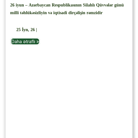
26 iyun – Azərbaycan Respublikasının Silahlı Qüvvələr günü
milli təhlükəsizliyin və iqtisadi dirçəlişin rəmzidir
25
İyn, 26
|
Daha ətraflı »