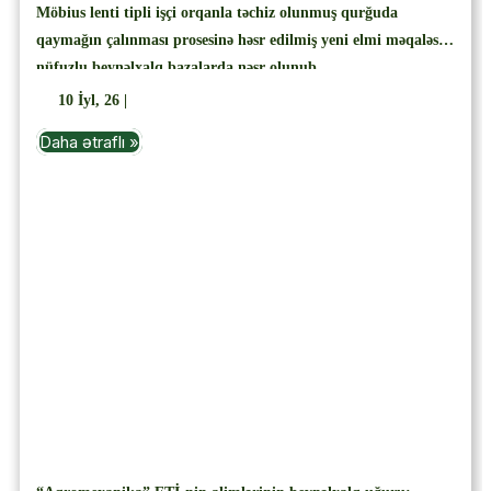
Möbius lenti tipli işçi orqanla təchiz olunmuş qurğuda
qaymağın çalınması prosesinə həsr edilmiş yeni elmi məqaləsi
nüfuzlu beynəlxalq bazalarda nəşr olunub
10
İyl, 26
|
Daha ətraflı »