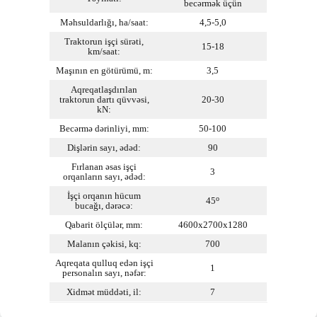
becərmək üçün
Məhsuldarlığı, ha/saat:
4,5-5,0
Traktorun işçi sürəti,
15-18
km/saat:
Maşının en götürümü, m:
3,5
Aqreqatlaşdırılan
traktorun dartı qüvvəsi,
20-30
kN:
Becərmə dərinliyi, mm:
50-100
Dişlərin sayı, ədəd:
90
Fırlanan əsas işçi
3
orqanların sayı, ədəd:
İşçi orqanın hücum
o
45
bucağı, dərəcə:
Qabarit ölçülər, mm:
4600x2700x1280
Malanın çəkisi, kq:
700
Aqreqata qulluq edən işçi
1
personalın sayı, nəfər:
Xidmət müddəti, il:
7