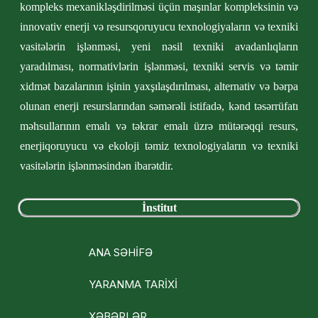
kompleks mexanikləşdirilməsi üçün maşınlar kompleksinin və
innovativ enerji və resursqoruyucu texnologiyaların və texniki
vasitələrin işlənməsi, yeni nəsil texniki avadanlıqların
yaradılması, normativlərin işlənməsi, texniki servis və təmir
xidmət bazalarının işinin yaxşılaşdırılması, alternativ və bərpa
olunan enerji resurslarından səmərəli istifadə, kənd təsərrüfatı
məhsullarının emalı və təkrar emalı üzrə mütərəqqi resurs,
enerjiqoruyucu və ekoloji təmiz texnologiyaların və texniki
vasitələrin işlənməsindən ibarətdir.
İnstitut
ANA SƏHİFƏ
YARANMA TARİXİ
XƏBƏRLƏR