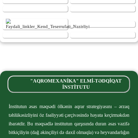
"AQROMEXANİKA" ELMİ-TƏDQİQAT
İNSTİTUTU
İnstitutun əsas məqsədi ölkənin aqrar strategiyasını – ərzaq
təhlükəsizliyini öz fəaliyyəti çərçivəsində həyata keçirməkdən
ibarətdir. Bu məqsədlə institutun qarşısında duran əsas vəzifə
bitkiçiliyin (dağ əkinçiliyi də daxil olmaqla) və heyvandarlığın