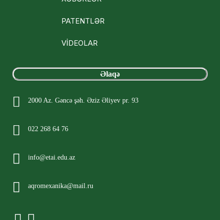
PATENTLƏR
VİDEOLAR
Əlaqə
2000 Az. Gəncə şəh. Əziz Əliyev pr. 93
022 268 64 76
info@etai.edu.az
aqromexanika@mail.ru