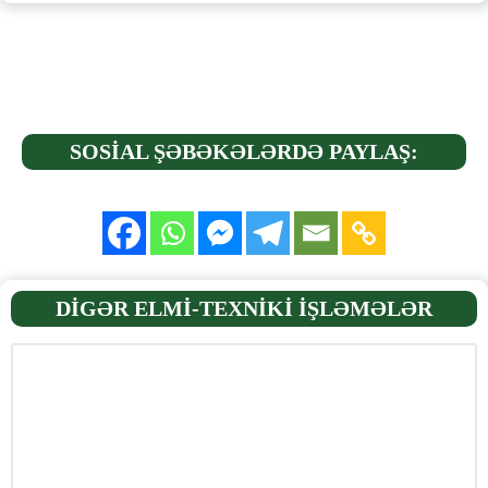
SOSİAL ŞƏBƏKƏLƏRDƏ PAYLAŞ:
DİGƏR ELMİ-TEXNİKİ İŞLƏMƏLƏR