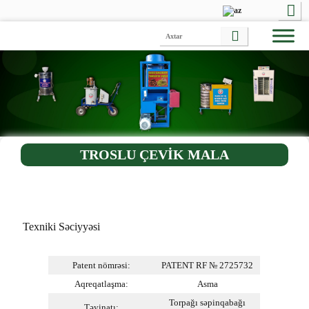
TROSLU ÇEVİK MALA
Texniki Səciyyəsi
Patent nömrəsi:
PATENT RF № 2725732
Aqreqatlaşma:
Asma
Torpağı səpinqabağı
Təyinatı: