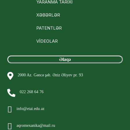
YARANMA TARİXİ
XƏBƏRLƏR
PATENTLƏR
VİDEOLAR
Əlaqə
2000 Az. Gəncə şəh. Əziz Əliyev pr. 93
022 268 64 76
info@etai.edu.az
aqromexanika@mail.ru