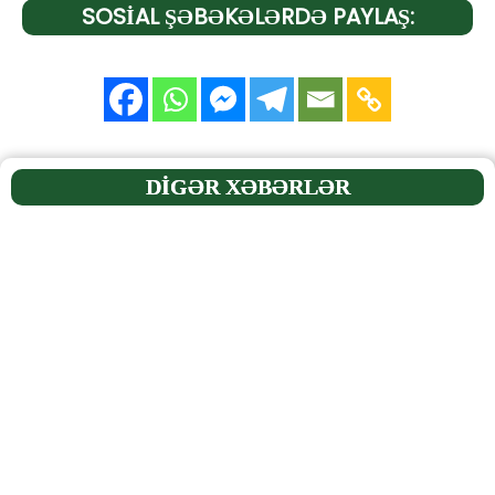
SOSİAL ŞƏBƏKƏLƏRDƏ PAYLAŞ:
DİGƏR XƏBƏRLƏR