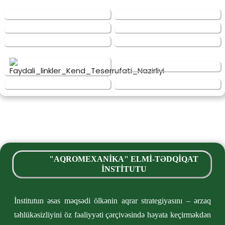
"AQROMEXANİKA" ELMİ-TƏDQİQAT
İNSTİTUTU
İnstitutun əsas məqsədi ölkənin aqrar strategiyasını – ərzaq
təhlükəsizliyini öz fəaliyyəti çərçivəsində həyata keçirməkdən