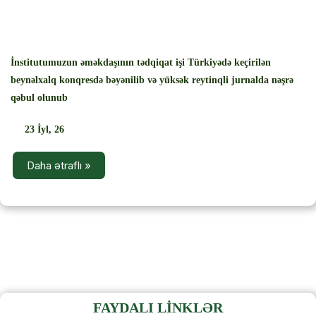
‹
›
İnstitutumuzun əməkdaşının tədqiqat işi Türkiyədə keçirilən
beynəlxalq konqresdə bəyənilib və yüksək reytinqli jurnalda nəşrə
qəbul olunub
23
İyl, 26
Daha ətraflı »
FAYDALI LİNKLƏR