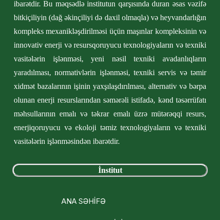
ibarətdir. Bu məqsədlə institutun qarşısında duran əsas vəzifə
bitkiçiliyin (dağ əkinçiliyi də daxil olmaqla) və heyvandarlığın
kompleks mexanikləşdirilməsi üçün maşınlar kompleksinin və
innovativ enerji və resursqoruyucu texnologiyaların və texniki
vasitələrin işlənməsi, yeni nəsil texniki avadanlıqların
yaradılması, normativlərin işlənməsi, texniki servis və təmir
xidmət bazalarının işinin yaxşılaşdırılması, alternativ və bərpa
olunan enerji resurslarından səmərəli istifadə, kənd təsərrüfatı
məhsullarının emalı və təkrar emalı üzrə mütərəqqi resurs,
enerjiqoruyucu və ekoloji təmiz texnologiyaların və texniki
vasitələrin işlənməsindən ibarətdir.
İnstitut
ANA SƏHİFƏ