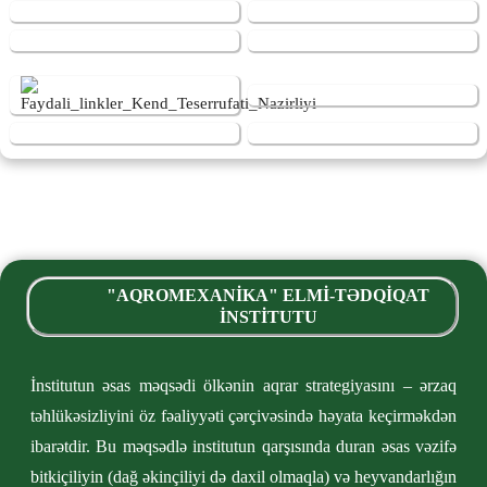
"AQROMEXANİKA" ELMİ-TƏDQİQAT
İNSTİTUTU
İnstitutun əsas məqsədi ölkənin aqrar strategiyasını – ərzaq
təhlükəsizliyini öz fəaliyyəti çərçivəsində həyata keçirməkdən
ibarətdir. Bu məqsədlə institutun qarşısında duran əsas vəzifə
bitkiçiliyin (dağ əkinçiliyi də daxil olmaqla) və heyvandarlığın