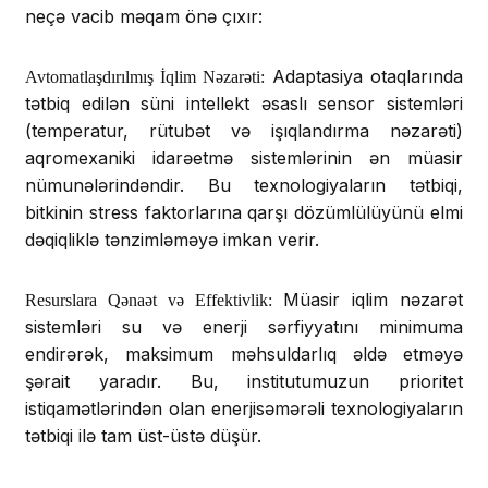
neçə vacib məqam önə çıxır:
Adaptasiya otaqlarında
Avtomatlaşdırılmış İqlim Nəzarəti:
tətbiq edilən süni intellekt əsaslı sensor sistemləri
(temperatur, rütubət və işıqlandırma nəzarəti)
aqromexaniki idarəetmə sistemlərinin ən müasir
nümunələrindəndir. Bu texnologiyaların tətbiqi,
bitkinin stress faktorlarına qarşı dözümlülüyünü elmi
dəqiqliklə tənzimləməyə imkan verir.
Müasir iqlim nəzarət
Resurslara Qənaət və Effektivlik:
sistemləri su və enerji sərfiyyatını minimuma
endirərək, maksimum məhsuldarlıq əldə etməyə
şərait yaradır. Bu, institutumuzun prioritet
istiqamətlərindən olan enerjisəmərəli texnologiyaların
tətbiqi ilə tam üst-üstə düşür.