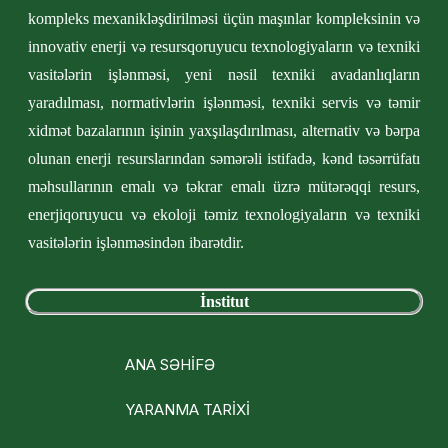
kompleks mexanikləşdirilməsi üçün maşınlar kompleksinin və
innovativ enerji və resursqoruyucu texnologiyaların və texniki
vasitələrin işlənməsi, yeni nəsil texniki avadanlıqların
yaradılması, normativlərin işlənməsi, texniki servis və təmir
xidmət bazalarının işinin yaxşılaşdırılması, alternativ və bərpa
olunan enerji resurslarından səmərəli istifadə, kənd təsərrüfatı
məhsullarının emalı və təkrar emalı üzrə mütərəqqi resurs,
enerjiqoruyucu və ekoloji təmiz texnologiyaların və texniki
vasitələrin işlənməsindən ibarətdir.
İnstitut
ANA SƏHİFƏ
YARANMA TARİXİ