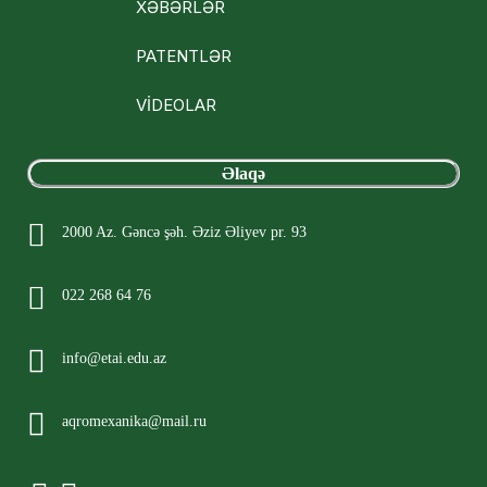
XƏBƏRLƏR
PATENTLƏR
VİDEOLAR
Əlaqə
2000 Az. Gəncə şəh. Əziz Əliyev pr. 93
022 268 64 76
info@etai.edu.az
aqromexanika@mail.ru