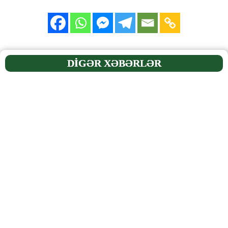
DİGƏR XƏBƏRLƏR
‹
›