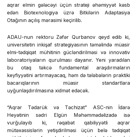
aqrar elmin gələcəyi üçün strateji əhəmiyyət kəsb
edən Biotexnologiya üzrə Bitkilərin Adaptasiya
Otağının açılış mərasimi keçirilib.
ADAU-nun rektoru Zəfər Qurbanov qeyd edib ki,
universitetin inkişaf strategiyasının təməlində müasir
elmi-tədqiqat mühitinin gücləndirilməsi və innovativ
laboratoriyaların qurulması dayanır. Yeni yaradılan
bu otaq təkcə fundamental araşdırmaların
keyfiyyətini artırmayacaq, həm də tələbələrin praktiki
bacarıqlarının müasir standartlara
uyğunlaşdırılmasına xidmət edəcək.
“Aqrar Tədarük və Təchizat” ASC-nin İdarə
Heyətinin sədri Elgün Məhəmmədəlizadə isə
vurğulayıb ki, rəqabət qabiliyyətli aqrar
mütəxəssislərin yetişdirilməsi üçün belə tədqiqat