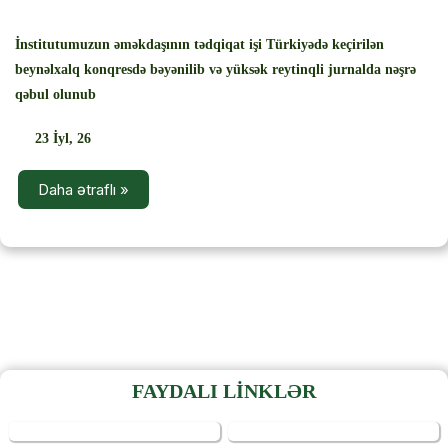
İnstitutumuzun əməkdaşının tədqiqat işi Türkiyədə keçirilən
beynəlxalq konqresdə bəyənilib və yüksək reytinqli jurnalda nəşrə
qəbul olunub
23
İyl, 26
Daha ətraflı »
FAYDALI LİNKLƏR