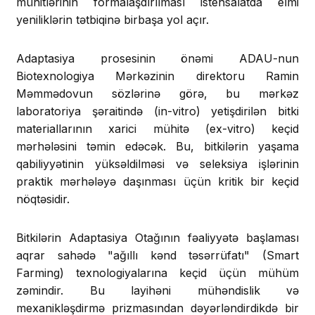
mühitlərinin formalaşdırılması istehsalatda elmi
yeniliklərin tətbiqinə birbaşa yol açır.
Adaptasiya prosesinin önəmi ADAU-nun
Biotexnologiya Mərkəzinin direktoru Ramin
Məmmədovun sözlərinə görə, bu mərkəz
laboratoriya şəraitində (in-vitro) yetişdirilən bitki
materiallarının xarici mühitə (ex-vitro) keçid
mərhələsini təmin edəcək. Bu, bitkilərin yaşama
qabiliyyətinin yüksəldilməsi və seleksiya işlərinin
praktik mərhələyə daşınması üçün kritik bir keçid
nöqtəsidir.
Bitkilərin Adaptasiya Otağının fəaliyyətə başlaması
aqrar sahədə "ağıllı kənd təsərrüfatı" (Smart
Farming) texnologiyalarına keçid üçün mühüm
zəmindir. Bu layihəni mühəndislik və
mexanikləşdirmə prizmasından dəyərləndirdikdə bir