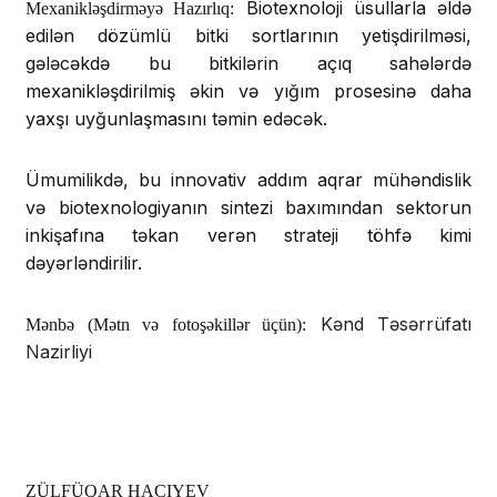
Biotexnoloji üsullarla əldə
Mexanikləşdirməyə Hazırlıq:
edilən dözümlü bitki sortlarının yetişdirilməsi,
gələcəkdə bu bitkilərin açıq sahələrdə
mexanikləşdirilmiş əkin və yığım prosesinə daha
yaxşı uyğunlaşmasını təmin edəcək.
Ümumilikdə, bu innovativ addım aqrar mühəndislik
və biotexnologiyanın sintezi baxımından sektorun
inkişafına təkan verən strateji töhfə kimi
dəyərləndirilir.
Kənd Təsərrüfatı
Mənbə (Mətn və fotoşəkillər üçün):
Nazirliyi
ZÜLFÜQAR HACIYEV