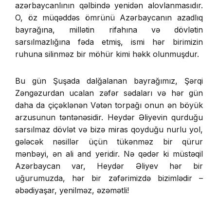
azərbaycanlının qəlbində yenidən alovlanmasıdır.
O, öz müqəddəs ömrünü Azərbaycanın azadlıq
bayrağına, millətin rifahına və dövlətin
sarsılmazlığına fəda etmiş, ismi hər birimizin
ruhuna silinməz bir möhür kimi həkk olunmuşdur.
Bu gün Şuşada dalğalanan bayrağımız, Şərqi
Zəngəzurdan ucalan zəfər sədaları və hər gün
daha da çiçəklənən Vətən torpağı onun ən böyük
arzusunun təntənəsidir. Heydər Əliyevin qurduğu
sarsılmaz dövlət və bizə miras qoyduğu nurlu yol,
gələcək nəsillər üçün tükənməz bir qürur
mənbəyi, ən ali and yeridir. Nə qədər ki müstəqil
Azərbaycan var, Heydər Əliyev hər bir
uğurumuzda, hər bir zəfərimizdə bizimlədir –
əbədiyaşar, yenilməz, əzəmətli!