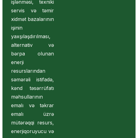
işlənməsi, texniki
servis və təmir
xidmət bazalarının
işinin
yaxşılaşdırılması,
alternativ və
bərpa olunan
enerji
resurslarından
səmərəli istifadə,
kənd təsərrüfatı
məhsullarının
emalı və təkrar
emalı üzrə
mütərəqqi resurs,
enerjiqoruyucu və