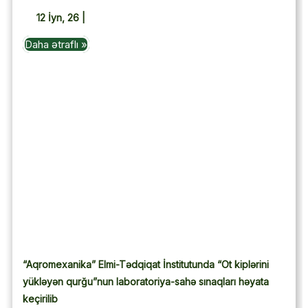
12
İyn, 26
|
Daha ətraflı »
“Aqromexanika” Elmi-Tədqiqat İnstitutunda “Ot kiplərini
yükləyən qurğu”nun laboratoriya-sahə sınaqları həyata
keçirilib