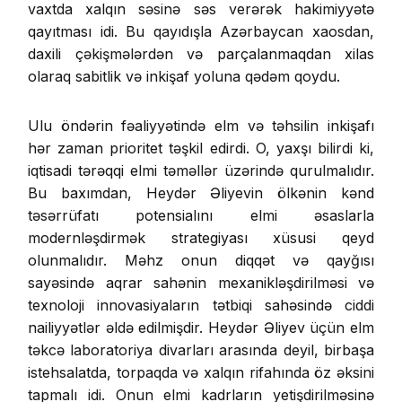
vaxtda xalqın səsinə səs verərək hakimiyyətə
qayıtması idi. Bu qayıdışla Azərbaycan xaosdan,
daxili çəkişmələrdən və parçalanmaqdan xilas
olaraq sabitlik və inkişaf yoluna qədəm qoydu.
Ulu öndərin fəaliyyətində elm və təhsilin inkişafı
hər zaman prioritet təşkil edirdi. O, yaxşı bilirdi ki,
iqtisadi tərəqqi elmi təməllər üzərində qurulmalıdır.
Bu baxımdan, Heydər Əliyevin ölkənin kənd
təsərrüfatı potensialını elmi əsaslarla
modernləşdirmək strategiyası xüsusi qeyd
olunmalıdır. Məhz onun diqqət və qayğısı
sayəsində aqrar sahənin mexanikləşdirilməsi və
texnoloji innovasiyaların tətbiqi sahəsində ciddi
nailiyyətlər əldə edilmişdir. Heydər Əliyev üçün elm
təkcə laboratoriya divarları arasında deyil, birbaşa
istehsalatda, torpaqda və xalqın rifahında öz əksini
tapmalı idi. Onun elmi kadrların yetişdirilməsinə