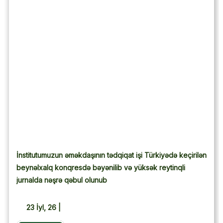
İnstitutumuzun əməkdaşının tədqiqat işi Türkiyədə keçirilən
beynəlxalq konqresdə bəyənilib və yüksək reytinqli
jurnalda nəşrə qəbul olunub
23
İyl, 26
|