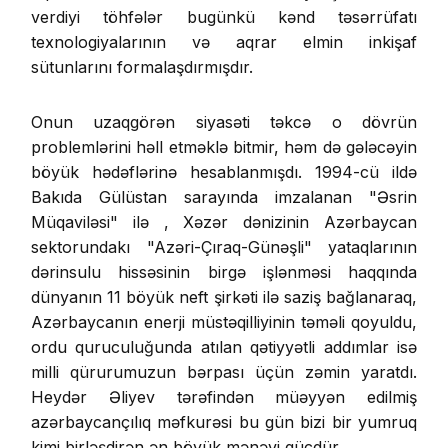
verdiyi töhfələr bugünkü kənd təsərrüfatı
texnologiyalarının və aqrar elmin inkişaf
sütunlarını formalaşdırmışdır.
Onun uzaqgörən siyasəti təkcə o dövrün
problemlərini həll etməklə bitmir, həm də gələcəyin
böyük hədəflərinə hesablanmışdı. 1994-cü ildə
Bakıda Gülüstan sarayında imzalanan "Əsrin
Müqaviləsi" ilə , Xəzər dənizinin Azərbaycan
sektorundakı "Azəri-Çıraq-Günəşli" yataqlarının
dərinsulu hissəsinin birgə işlənməsi haqqında
dünyanın 11 böyük neft şirkəti ilə saziş bağlanaraq,
Azərbaycanın enerji müstəqilliyinin təməli qoyuldu,
ordu quruculuğunda atılan qətiyyətli addımlar isə
milli qürurumuzun bərpası üçün zəmin yaratdı.
Heydər Əliyev tərəfindən müəyyən edilmiş
azərbaycançılıq məfkurəsi bu gün bizi bir yumruq
kimi birləşdirən ən böyük mənəvi gücdür.