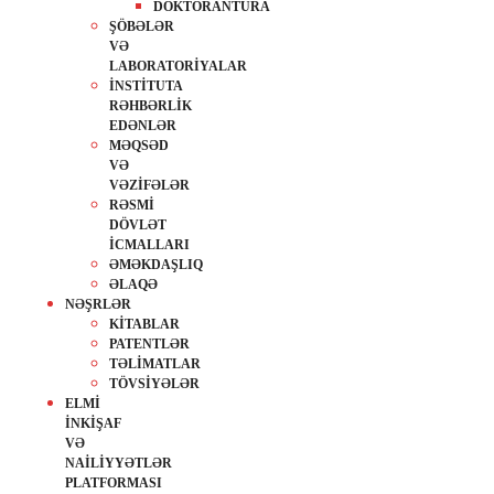
DOKTORANTURA
ŞÖBƏLƏR
VƏ
LABORATORİYALAR
İNSTİTUTA
RƏHBƏRLİK
EDƏNLƏR
MƏQSƏD
VƏ
VƏZİFƏLƏR
RƏSMİ
DÖVLƏT
İCMALLARI
ƏMƏKDAŞLIQ
ƏLAQƏ
NƏŞRLƏR
KİTABLAR
PATENTLƏR
TƏLİMATLAR
TÖVSİYƏLƏR
ELMİ
İNKİŞAF
VƏ
NAİLİYYƏTLƏR
PLATFORMASI