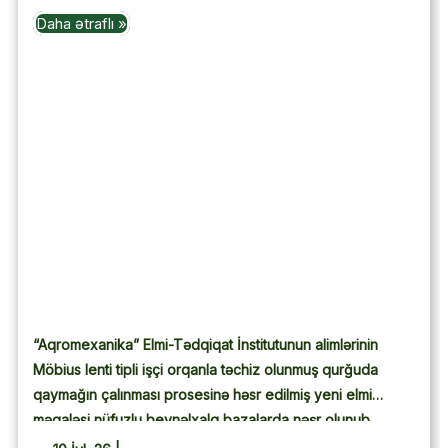
Daha ətraflı »
“Aqromexanika” Elmi-Tədqiqat İnstitutunun alimlərinin
Möbius lenti tipli işçi orqanla təchiz olunmuş qurğuda
qaymağın çalınması prosesinə həsr edilmiş yeni elmi
məqaləsi nüfuzlu beynəlxalq bazalarda nəşr olunub