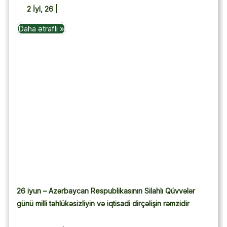
2
İyl, 26
|
Daha ətraflı »
26 iyun – Azərbaycan Respublikasının Silahlı Qüvvələr
günü milli təhlükəsizliyin və iqtisadi dirçəlişin rəmzidir