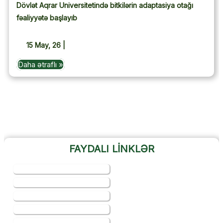
Dövlət Aqrar Universitetində bitkilərin adaptasiya otağı
fəaliyyətə başlayıb
15
May, 26
|
Daha ətraflı »
FAYDALI LİNKLƏR