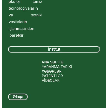
ekoloji təmiz
texnologiyaların
və texniki
vasitələrin
işlənməsindən
ibarətdir.
İnstitut
ANA SƏHİFƏ
YARANMA TARİXİ
XƏBƏRLƏR
PATENTLƏR
VİDEOLAR
Əlaqə