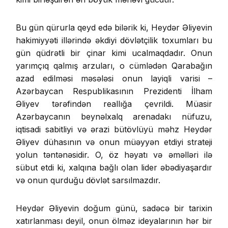
Bu gün qürurla qeyd edə bilərik ki, Heydər Əliyevin
hakimiyyəti illərində əkdiyi dövlətçilik toxumları bu
gün qüdrətli bir çinar kimi ucalmaqdadır. Onun
yarımçıq qalmış arzuları, o cümlədən Qarabağın
azad edilməsi məsələsi onun layiqli varisi –
Azərbaycan Respublikasının Prezidenti İlham
Əliyev tərəfindən reallığa çevrildi. Müasir
Azərbaycanın beynəlxalq arenadakı nüfuzu,
iqtisadi sabitliyi və ərazi bütövlüyü məhz Heydər
Əliyev dühasının və onun müəyyən etdiyi strateji
yolun təntənəsidir. O, öz həyatı və əməlləri ilə
sübut etdi ki, xalqına bağlı olan lider əbədiyaşardır
və onun qurduğu dövlət sarsılmazdır.
Heydər Əliyevin doğum günü, sadəcə bir tarixin
xatırlanması deyil, onun ölməz ideyalarının hər bir