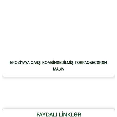
EROZİYAYA QARŞI KOMBİNƏEDİLMİŞ TORPAQBECƏRƏN
MAŞIN
FAYDALI LİNKLƏR