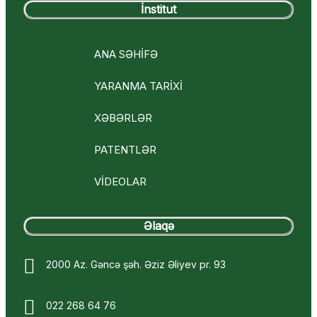
İnstitut
ANA SƏHİFƏ
YARANMA TARİXİ
XƏBƏRLƏR
PATENTLƏR
VİDEOLAR
Əlaqə
2000 Az. Gəncə şəh. Əziz Əliyev pr. 93
022 268 64 76