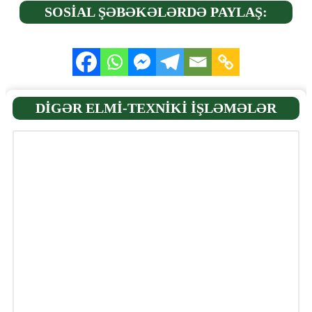
SOSİAL ŞƏBƏKƏLƏRDƏ PAYLAŞ:
DİGƏR ELMİ-TEXNİKİ İŞLƏMƏLƏR