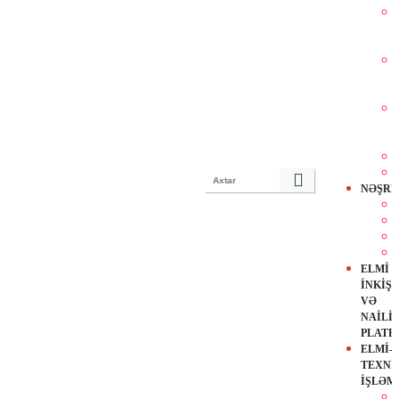
NƏŞR
ELMİ
İNKİŞ
VƏ
NAİLİ
PLATF
ELMİ-
TEXNİ
İŞLƏM