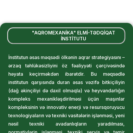
"AQROMEXANİKA" ELMİ-TƏDQİQAT
İNSTİTUTU
İnstitutun əsas məqsədi ölkənin aqrar strategiyasını –
ərzaq təhlükəsizliyini öz fəaliyyəti çərçivəsində
həyata keçirməkdən ibarətdir. Bu məqsədlə
institutun qarşısında duran əsas vəzifə bitkiçiliyin
(dağ əkinçiliyi də daxil olmaqla) və heyvandarlığın
kompleks mexanikləşdirilməsi üçün maşınlar
kompleksinin və innovativ enerji və resursqoruyucu
texnologiyaların və texniki vasitələrin işlənməsi, yeni
nəsil texniki avadanlıqların yaradılması,
normativlərin işlənməsi, texniki servis və təmir