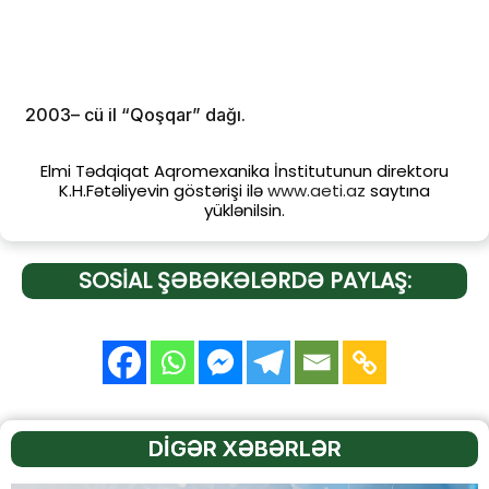
2003– cü il “Qoşqar” dağı.
Elmi Tədqiqat Aqromexanika İnstitutunun direktoru
K.H.Fətəliyevin göstərişi ilə
www.aeti.az
saytına
yüklənilsin.
SOSİAL ŞƏBƏKƏLƏRDƏ PAYLAŞ:
DİGƏR XƏBƏRLƏR