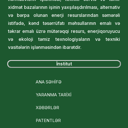
xidmət bazalarının işinin yaxşılaşdırılması, alternativ
və bərpa olunan enerji resurslarından səmərəli
istifadə, kənd təsərrüfatı məhsullarının emalı və
təkrar emalı üzrə mütərəqqi resurs, enerjiqoruyucu
və ekoloji təmiz texnologiyaların və texniki
vasitələrin işlənməsindən ibarətdir.
İnstitut
ANA SƏHİFƏ
YARANMA TARİXİ
XƏBƏRLƏR
PATENTLƏR