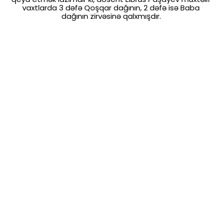
vaxtlarda 3 dəfə Qoşqar dağının, 2 dəfə isə Baba
dağının zirvəsinə qalxmışdır.