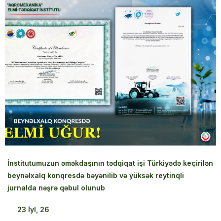
‹
›
İnstitutumuzun əməkdaşının tədqiqat işi Türkiyədə keçirilən
beynəlxalq konqresdə bəyənilib və yüksək reytinqli
jurnalda nəşrə qəbul olunub
23
İyl, 26