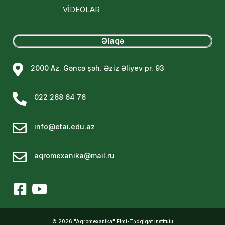
VİDEOLAR
Əlaqə
2000 Az. Gəncə şəh. Əziz Əliyev pr. 93
022 268 64 76
info@etai.edu.az
aqromexanika@mail.ru
© 2026 "Aqromexanika" Elmi-Tədqiqat İnstitutu