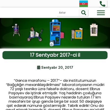
17 Sentyabr 2017-ci il
Sentyabr 20, 2017
“Gəncə marafonu – 2017”– də institutumuzun
“Bağçılığın mexanikləş­diril­məsi” laboratoriyasının müdiri
72 yaşlı texnika üzrə fəlsəfə doktoru, dosent Elbrus
Paşayev də iştirak etmişdir. Yaş həddinin çoxluğuna
baxmayaraq Elbrus Paşayev nəzərdə tutulan 17 km
məsafəni bir qrup gənclə birgə bir saat 50 dəqiqəyə
qət edərək nümunə göstərmişdir. Təbrik edirik! Onu da
qeyd etmək lazımdır ki, dosent Elbrus Paşayev müxtəlif