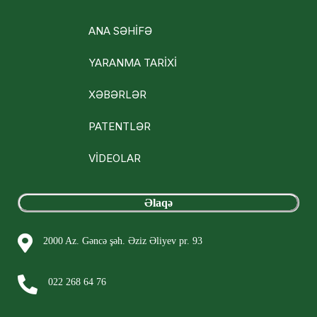
ANA SƏHİFƏ
YARANMA TARİXİ
XƏBƏRLƏR
PATENTLƏR
VİDEOLAR
Əlaqə
2000 Az. Gəncə şəh. Əziz Əliyev pr. 93
022 268 64 76