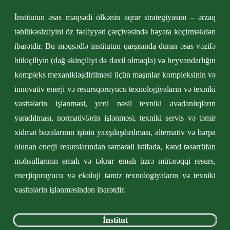
İnstitutun əsas məqsədi ölkənin aqrar strategiyasını – ərzaq
təhlükəsizliyini öz fəaliyyəti çərçivəsində həyata keçirməkdən
ibarətdir. Bu məqsədlə institutun qarşısında duran əsas vəzifə
bitkiçiliyin (dağ əkinçiliyi də daxil olmaqla) və heyvandarlığın
kompleks mexanikləşdirilməsi üçün maşınlar kompleksinin və
innovativ enerji və resursqoruyucu texnologiyaların və texniki
vasitələrin işlənməsi, yeni nəsil texniki avadanlıqların
yaradılması, normativlərin işlənməsi, texniki servis və təmir
xidmət bazalarının işinin yaxşılaşdırılması, alternativ və bərpa
olunan enerji resurslarından səmərəli istifadə, kənd təsərrüfatı
məhsullarının emalı və təkrar emalı üzrə mütərəqqi resurs,
enerjiqoruyucu və ekoloji təmiz texnologiyaların və texniki
vasitələrin işlənməsindən ibarətdir.
İnstitut