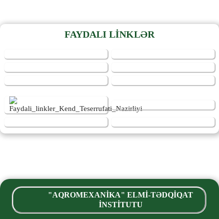
FAYDALI LİNKLƏR
"AQROMEXANİKA" ELMİ-TƏDQİQAT
İNSTİTUTU