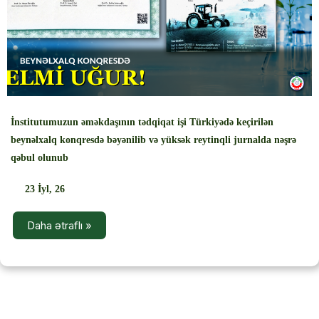
‹
›
İnstitutumuzun əməkdaşının tədqiqat işi Türkiyədə keçirilən
beynəlxalq konqresdə bəyənilib və yüksək reytinqli jurnalda nəşrə
qəbul olunub
23
İyl, 26
Daha ətraflı »