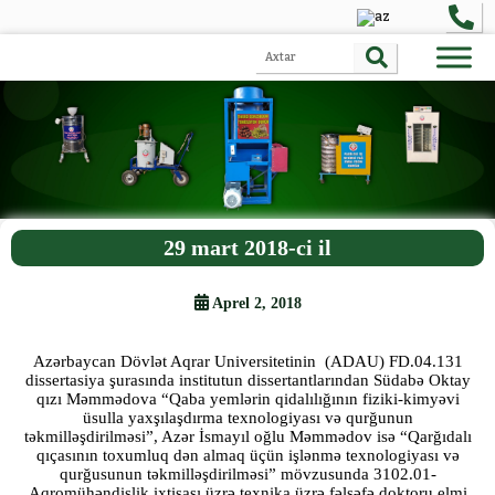
29 mart 2018-ci il
Aprel 2, 2018
Azərbaycan Dövlət Aqrar Universitetinin (ADAU) FD.04.131
dissertasiya şurasında institutun dissertantlarından Südabə Oktay
qızı Məmmədova “Qaba yemlərin qidalılığının fiziki-kimyəvi
üsulla yaxşılaşdırma texnologiyası və qurğunun
təkmilləşdirilməsi”, Azər İsmayıl oğlu Məmmədov isə “Qarğıdalı
qıçasının toxumluq dən almaq üçün işlənmə texnologiyası və
qurğusunun təkmilləşdirilməsi” mövzusunda 3102.01-
Aqromühəndislik ixtisası üzrə texnika üzrə fəlsəfə doktoru elmi