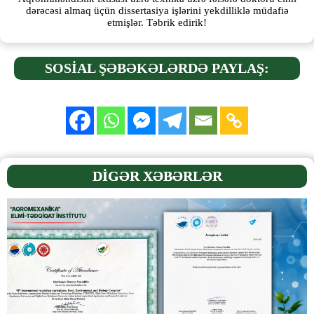
dərəcəsi almaq üçün dissertasiya işlərini yekdilliklə müdafiə
etmişlər. Təbrik edirik!
SOSİAL ŞƏBƏKƏLƏRDƏ PAYLAŞ:
DİGƏR XƏBƏRLƏR