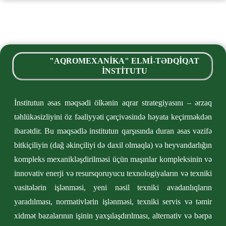
"AQROMEXANİKA" ELMİ-TƏDQİQAT
İNSTİTUTU
İnstitutun əsas məqsədi ölkənin aqrar strategiyasını – ərzaq
təhlükəsizliyini öz fəaliyyəti çərçivəsində həyata keçirməkdən
ibarətdir. Bu məqsədlə institutun qarşısında duran əsas vəzifə
bitkiçiliyin (dağ əkinçiliyi də daxil olmaqla) və heyvandarlığın
kompleks mexanikləşdirilməsi üçün maşınlar kompleksinin və
innovativ enerji və resursqoruyucu texnologiyaların və texniki
vasitələrin işlənməsi, yeni nəsil texniki avadanlıqların
yaradılması, normativlərin işlənməsi, texniki servis və təmir
xidmət bazalarının işinin yaxşılaşdırılması, alternativ və bərpa