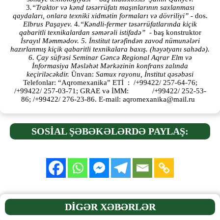
3
.“Traktor və kənd təsərrüfatı maşınlarının saxlanması
qaydaları, onlara texniki xidmətin formaları və dövriliyi”
- dos.
Elbrus Paşayev.
4
.“Kəndli-fermer təsərrüfatlarında kiçik
qabaritli texnikalardan səmərəli istifadə”
- baş konstruktor
İsrayıl Məmmədov.
5. İnstitut tərəfindən zavod nümunələri
hazırlanmış kiçik qabaritli texnikalara baxış. (həyətyanı sahədə).
6. Çay süfrəsi
Seminar Gəncə Regional Aqrar Elm və
İnformasiya Məsləhət Mərkəzinin konfrans zalında
keçiriləcəkdir.
Ünvan:
Samux rayonu, İnstitut qəsəbəsi
Telefonlar:
“Aqromexanika” ETİ : /+99422/ 257-64-76;
/+99422/ 257-03-71; GRAE və İMM: /+99422/ 252-53-
86; /+99422/ 276-23-86.
E-mail:
aqromexanika@mail.ru
SOSİAL ŞƏBƏKƏLƏRDƏ PAYLAŞ:
DİGƏR XƏBƏRLƏR