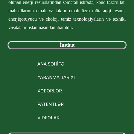
olunan enerji resurslarından səmərəli istifadə, kənd təsərrüfatı
məhsullarının emalı və təkrar emalı üzrə mütərəqqi resurs,
enerjiqoruyucu və ekoloji təmiz texnologiyaların və texniki
vasitələrin işlənməsindən ibarətdir.
İnstitut
ANA SƏHİFƏ
YARANMA TARİXİ
XƏBƏRLƏR
PATENTLƏR
VİDEOLAR