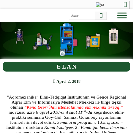
E L A N
Aprel 2, 2018
“Aqromexanika” Elmi-Tədqiqat İnstitutunun və Gəncə Regional
Aqrar Elm və İnformasiya Məsləhət Mərkəzi ilə birgə təşkil
olunan
“Kənd təsərrüfatı istehsalatında elmi-texniki tərəqqi”
00
mövzusu üzrə
6 aprel 2018-ci il saat 11
-da
keçiriləcək elmi-
praktiki seminara Göy-Göl, Samux, Goranboy rayonlarının
fermerlərini dəvət edirik.
Seminarın proqramı:
1.
Giriş sözü
–
İnstitutun direktoru
Kamil Fətəliyev.
2.“
Pambığın becərilməsinin
sənaye texnologiyası”-
baş mütəxəssis
Şahin Quliyev.