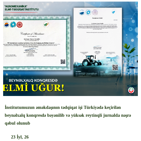
‹
›
İnstitutumuzun əməkdaşının tədqiqat işi Türkiyədə keçirilən
beynəlxalq konqresdə bəyənilib və yüksək reytinqli jurnalda nəşrə
qəbul olunub
23
İyl, 26